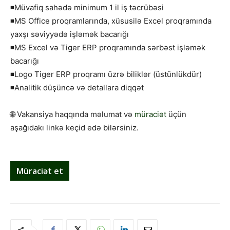
◾Müvafiq sahədə minimum 1 il iş təcrübəsi
◾MS Office proqramlarında, xüsusilə Excel proqramında
yaxşı səviyyədə işləmək bacarığı
◾MS Excel və Tiger ERP proqramında sərbəst işləmək
bacarığı
◾Logo Tiger ERP proqramı üzrə biliklər (üstünlükdür)
◾Analitik düşüncə və detallara diqqət
🌐 Vakansiya haqqında məlumat və
müraciət
üçün
aşağıdakı linkə keçid edə bilərsiniz.
Müraciət et