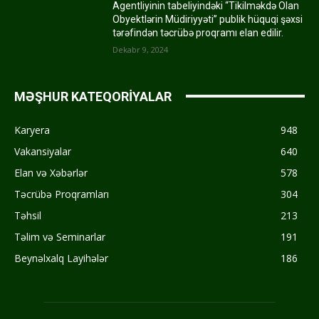
Agentliyinin tabeliyindəki “Tikilməkdə Olan
Obyektlərin Müdiriyyəti” publik hüquqi şəxsi
tərəfindən təcrübə proqramı elan edilir.
Dekabr 9, 2024
MƏŞHUR KATEQORİYALAR
Karyera
948
Vakansiyalar
640
Elan və Xəbərlər
578
Təcrübə Proqramları
304
Təhsil
213
Təlim və Seminarlar
191
Beynəlxalq Layihələr
186