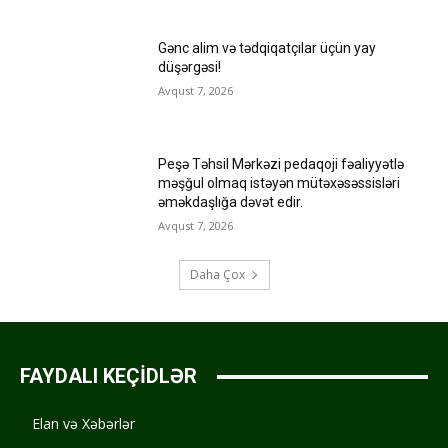
Gənc alim və tədqiqatçılar üçün yay
düşərgəsi!
Avqust 7, 2026
Peşə Təhsil Mərkəzi pedaqoji fəaliyyətlə
məşğul olmaq istəyən mütəxəsəssisləri
əməkdaşlığa dəvət edir.
Avqust 7, 2026
Daha Çox
FAYDALI KEÇİDLƏR
Elan və Xəbərlər