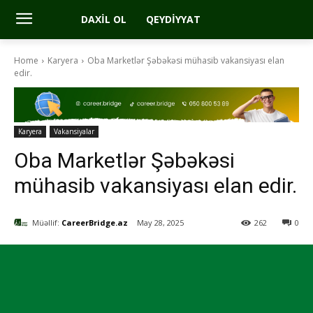
DAXIL OL
QEYDIYYAT
Home
Karyera
Oba Marketlər Şəbəkəsi mühasib vakansiyası elan
edir.
Karyera
Vakansiyalar
Oba Marketlər Şəbəkəsi
mühasib vakansiyası elan edir.
Müəllif:
CareerBridge.az
May 28, 2025
262
0