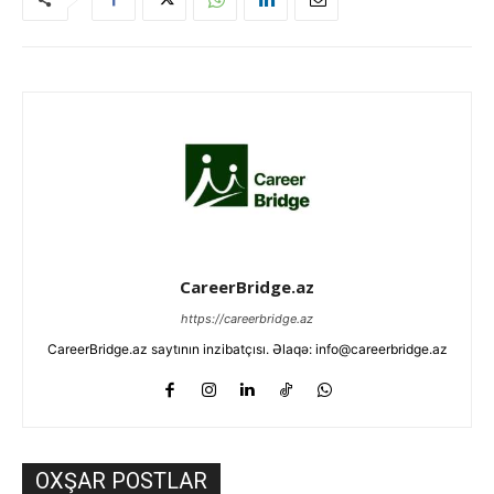
CareerBridge.az
https://careerbridge.az
CareerBridge.az saytının inzibatçısı. Əlaqə: info@careerbridge.az
OXŞAR POSTLAR