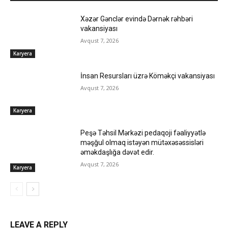
Xəzər Gənclər evində Dərnək rəhbəri
vakansiyası
Avqust 7, 2026
Karyera
İnsan Resursları üzrə Köməkçi vakansiyası
Avqust 7, 2026
Karyera
Peşə Təhsil Mərkəzi pedaqoji fəaliyyətlə
məşğul olmaq istəyən mütəxəsəssisləri
əməkdaşlığa dəvət edir.
Avqust 7, 2026
Karyera
LEAVE A REPLY