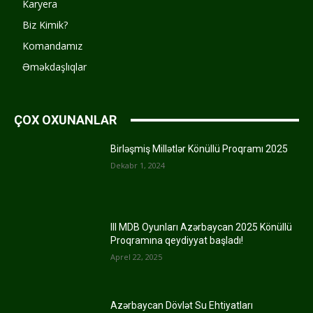
Karyera
Biz Kimik?
Komandamız
Əməkdaşlıqlar
ÇOX OXUNANLAR
Birləşmiş Millətlər Könüllü Proqramı 2025
Dekabr 1, 2024
III MDB Oyunları Azərbaycan 2025 Könüllü
Proqramına qeydiyyat başladı!
Aprel 22, 2025
Azərbaycan Dövlət Su Ehtiyatları