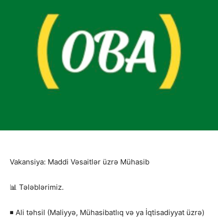
Vakansiya: Maddi Vəsaitlər üzrə Mühasib
📊 Tələblərimiz.
◾ Ali təhsil (Maliyyə, Mühasibatlıq və ya İqtisadiyyat üzrə)