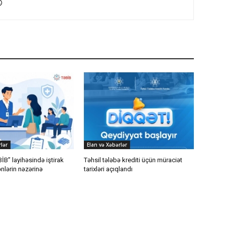
lər
Elan və Xəbərlər
İB” layihəsində iştirak
Təhsil tələbə krediti üçün müraciət
nlərin nəzərinə
tarixləri açıqlandı