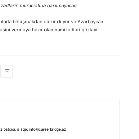
zədlərin müraciətinə baxılmayacaq.
ionlarla bölüşməkdən qürur duyur və Azərbaycan
fəsini verməyə hazır olan namizədləri gözləyir.
nzibatçısı. Əlaqə: info@careerbridge.az