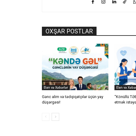
OXŞAR POSTLAR
Elan və Xəbərlər
Elan və Xəbər
Gənc alim və tədqiqatçılar üçün yay
“Könüllü TƏB
düşərgəsi!
etmək istəyə