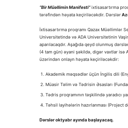
“Bir Müəllimin Manifesti”
ixtisasartırma pro
tərəfindən həyata keçiriləcəkdir. Dərslər
Azə
İxtisasartırma proqramı Qazax Müəllimlər 
Universitetində və ADA Universitetinin Vaş
aparılacaqdır. Aşağıda qeyd olunmuş dərslər
(4 tam gün) əyani şəkildə, digər vaxtlar is
üzərindən onlayn həyata keçiriləcəkdir:
Akademik məqsədlər üçün İngilis dili (E
Müasir Təlim və Tədrisin Əsasları (Fun
Tədris proqramının təşkilində yaradıcı 
Təhsil layihələrin hazırlanması (Project 
Dərslər oktyabr ayında başlayacaq.