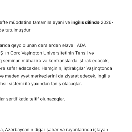
həftə müddətinə tamamilə əyani və
ingilis dilində
2026-
rdə tutulmuşdur.
xarıda qeyd olunan dərslərdən əlavə, ADA
Ş-ın Corc Vaşinqton Universitetinin Təhsil və
caq seminar, mühazirə və konfranslarda iştirak edəcək,
lərə səfər edəcəklər. Həmçinin, iştirakçılar Vaşinqtonda
və mədəniyyət mərkəzlərini də ziyarət edəcək, ingilis
hsil sistemi ilə yaxından tanış olacaqlar.
r sertifikatla təltif olunacaqlar.
la, Azərbaycanın digər şəhər və rayonlarında işləyən