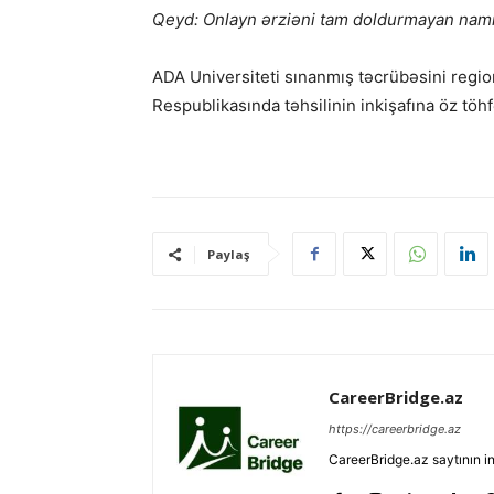
Qeyd: Onlayn ərziəni tam doldurmayan nami
ADA Universiteti sınanmış təcrübəsini reg
Respublikasında təhsilinin inkişafına öz töh
Paylaş
CareerBridge.az
https://careerbridge.az
CareerBridge.az saytının i