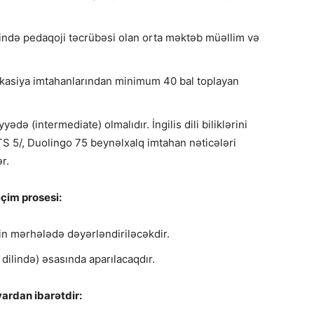
ində pedaqoji təcrübəsi olan orta məktəb müəllim və
fikasiya imtahanlarından minimum 40 bal toplayan
yyədə (intermediate) olmalıdır. İngilis dili biliklərini
 5/, Duolingo 75 beynəlxalq imtahan nəticələri
ər.
eçim prosesi:
kin mərhələdə dəyərləndiriləcəkdir.
dilində) əsasında aparılacaqdır.
rdan ibarətdir: