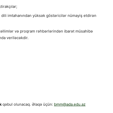
irakçılar;
s dili imtahanından yüksək göstəricilər nümayiş etdirən
əllimlər və proqram rəhbərlərindən ibarət müsahibə
nda veriləcəkdir.
ək
qəbul olunacaq. Əlaqə üçün:
bmm@ada.edu.az