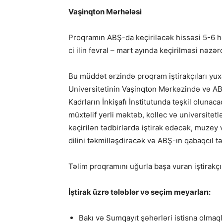
Vaşinqton Mərhələsi
Proqramın ABŞ-da keçiriləcək hissəsi 5-6 
ci ilin fevral – mart ayında keçirilməsi nəzə
Bu müddət ərzində proqram iştirakçıları yu
Universitetinin Vaşinqton Mərkəzində və AB
Kadrların İnkişafı İnstitutunda təşkil oluna
müxtəlif yerli məktəb, kollec və universitet
keçirilən tədbirlərdə iştirak edəcək, muzey 
dilini təkmilləşdirəcək və ABŞ-ın qabaqcıl tə
Təlim proqramını uğurla başa vuran iştirakçıla
İştirak üzrə tələblər və seçim meyarları:
Bakı və Sumqayıt şəhərləri istisna olmaq