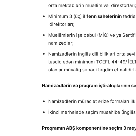
orta məktəblərin müəllim və direktorları;
Minimum 3 (üç) il
fənn sahələrinin
tədris
direktorları;
Müəllimlərin işə qəbul (MİQ) və ya Serti
namizədlər;
Namizədlərin ingilis dili bilikləri orta səvi
təsdiq edən minimum TOEFL 44-49/ İELTS
olanlar müvafiq sənədi təqdim etməlidirl
Namizədlərin və proqram iştirakçılarının s
Namizədlərin müraciət ərizə formaları il
İkinci mərhələdə seçim müsahibə (İngilis 
Proqramın ABŞ komponentinə seçim 3 meya