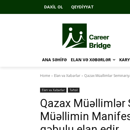
DAXIL OL
QEYDIYYAT
ANA SƏHIFƏ
ELAN VƏ XƏBƏRLƏR
KARY
Home
Elan və Xəbərlər
Qazax Müəllimlər Seminariya
Elan və Xəbərlər
Təhsil
Qazax Müəllimlər 
Müəllimin Manife
qəbulu elan edir.