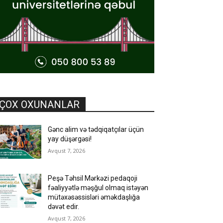
ÇOX OXUNANLAR
Gənc alim və tədqiqatçılar üçün
yay düşərgəsi!
Avqust 7, 2026
Peşə Təhsil Mərkəzi pedaqoji
fəaliyyətlə məşğul olmaq istəyən
mütəxəsəssisləri əməkdaşlığa
dəvət edir.
Avqust 7, 2026