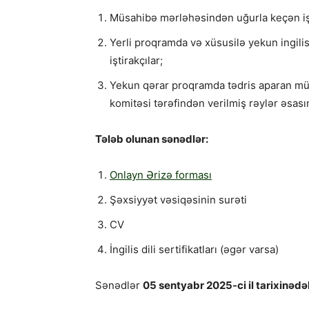
Müsahibə mərləhəsindən uğurla keçən işt
Yerli proqramda və xüsusilə yekun ingili
iştirakçılar;
Yekun qərar proqramda tədris aparan mü
komitəsi tərəfindən verilmiş rəylər əsası
Tələb olunan sənədlər:
Onlayn Ərizə forması
Şəxsiyyət vəsiqəsinin surəti
CV
İngilis dili sertifikatları (əgər varsa)
Sənədlər
05 sentyabr 2025-ci il tarixinəd