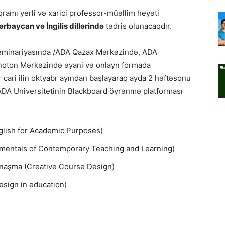
qramı yerli və xarici professor-müəllim heyəti
rbaycan və İngilis dillərində
tədris olunacaqdır.
Seminariyasında /ADA Qazax Mərkəzində, ADA
inqton Mərkəzində əyani və onlayn formada
 cari ilin oktyabr ayından başlayaraq ayda 2 həftəsonu
ə ADA Universitetinin Blackboard öyrənmə platforması
nglish for Academic Purposes)
damentals of Contemporary Teaching and Learning)
yanaşma (Creative Course Design)
design in education)