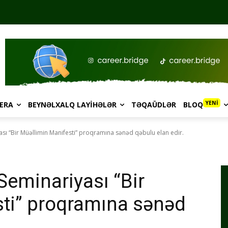
YENİ
ERA
BEYNƏLXALQ LAYIHƏLƏR
TƏQAÜDLƏR
BLOQ
sı “Bir Müəllimin Manifesti” proqramına sənəd qəbulu elan edir.
Seminariyası “Bir
sti” proqramına sənəd