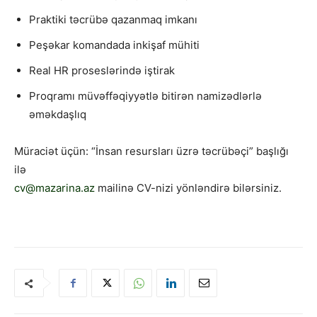
Praktiki təcrübə qazanmaq imkanı
Peşəkar komandada inkişaf mühiti
Real HR proseslərində iştirak
Proqramı müvəffəqiyyətlə bitirən namizədlərlə
əməkdaşlıq
Müraciət üçün: “İnsan resursları üzrə təcrübəçi” başlığı
ilə
cv@mazarina.az
mailinə CV-nizi yönləndirə bilərsiniz.