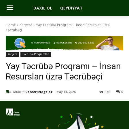
DAXIL OL
QEYDIYYAT
Home
Karyera
Yay Təcrübə Proqramı – İnsan Resursları üzrə
Təcrübəçi
Karyera
Təcrübə Proqramları
Yay Təcrübə Proqramı – İnsan
Resursları üzrə Təcrübəçi
Müəllif:
CareerBridge.az
May 14, 2026
136
0