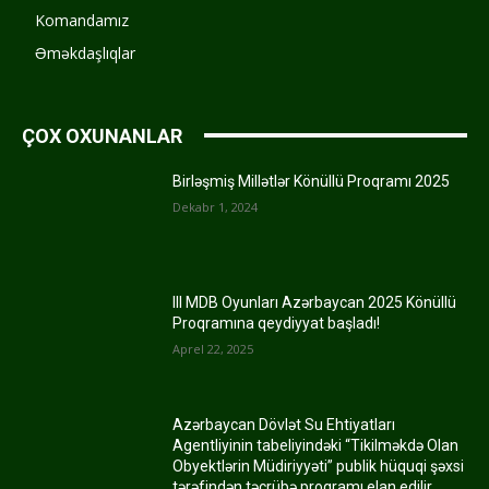
Komandamız
Əməkdaşlıqlar
ÇOX OXUNANLAR
Birləşmiş Millətlər Könüllü Proqramı 2025
Dekabr 1, 2024
III MDB Oyunları Azərbaycan 2025 Könüllü
Proqramına qeydiyyat başladı!
Aprel 22, 2025
Azərbaycan Dövlət Su Ehtiyatları
Agentliyinin tabeliyindəki “Tikilməkdə Olan
Obyektlərin Müdiriyyəti” publik hüquqi şəxsi
tərəfindən təcrübə proqramı elan edilir.