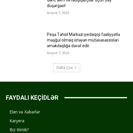
Gənc alim və tədqiqatçılar üçün yay
düşərgəsi!
Avqust 7, 2026
Peşə Təhsil Mərkəzi pedaqoji fəaliyyətlə
məşğul olmaq istəyən mütəxəsəssisləri
əməkdaşlığa dəvət edir.
Avqust 7, 2026
Daha Çox
FAYDALI KEÇİDLƏR
Elan və Xəbərlər
Karyera
Biz Kimik?