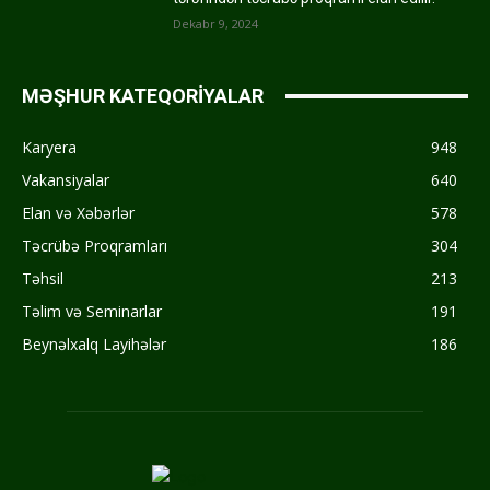
Dekabr 9, 2024
MƏŞHUR KATEQORİYALAR
Karyera
948
Vakansiyalar
640
Elan və Xəbərlər
578
Təcrübə Proqramları
304
Təhsil
213
Təlim və Seminarlar
191
Beynəlxalq Layihələr
186