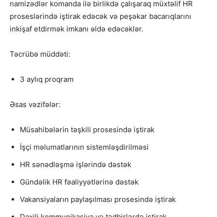
namizədlər komanda ilə birlikdə çalışaraq müxtəlif HR
proseslərində iştirak edəcək və peşəkar bacarıqlarını
inkişaf etdirmək imkanı əldə edəcəklər.
Təcrübə müddəti:
3 aylıq proqram
Əsas vəzifələr:
Müsahibələrin təşkili prosesində iştirak
İşçi məlumatlarının sistemləşdirilməsi
HR sənədləşmə işlərində dəstək
Gündəlik HR fəaliyyətlərinə dəstək
Vakansiyaların paylaşılması prosesində iştirak
Daxili kommunikasiya və tədbirlərdə iştirak