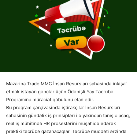
Mazarina Trade MMC İnsan Resursları sahəsində inkişaf
etmək istəyən gənclər üçün Ödənişli Yay Təcrübə
Proqramına müraciət qəbulunu elan edir.
Bu proqram çərçivəsində iştirakçılar İnsan Resursları
sahəsinin gündəlik iş prinsipləri ilə yaxından tanış olacaq,
real iş mühitində HR proseslərini müşahidə edərək
praktiki təcrübə qazanacaqlar. Təcrübə müddəti ərzində