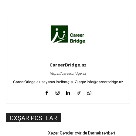
CareerBridge.az
https://careerbridge.az
CareerBridge.az saytının inzibatçısı. Əlaqə: info@careerbridge.az
OXŞAR POSTLAR
Xəzər Gənclər evində Dərnək rəhbəri