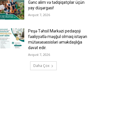
Gənc alim və tədqiqatçılar üçün
yay düşərgəsi!
Avqust 7, 2026
Peşə Təhsil Mərkəzi pedaqoji
fəaliyyətlə məşğul olmaq istəyən
mütəxəsəssisləri əməkdaşlığa
dəvət edir.
Avqust 7, 2026
Daha Çox