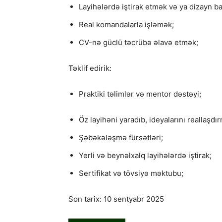
Layihələrdə iştirak etmək və ya dizayn ba
Real komandalarla işləmək;
CV-nə güclü təcrübə əlavə etmək;
Təklif edirik:
Praktiki təlimlər və mentor dəstəyi;
Öz layihəni yaradıb, ideyalarını reallaşdı
Şəbəkələşmə fürsətləri;
Yerli və beynəlxalq layihələrdə iştirak;
Sertifikat və tövsiyə məktubu;
Son tarix: 10 sentyabr 2025