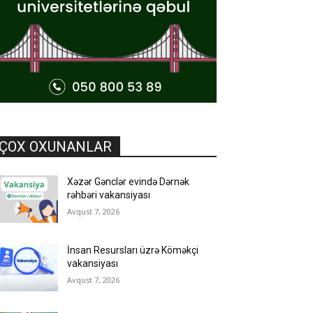
ÇOX OXUNANLAR
Xəzər Gənclər evində Dərnək
rəhbəri vakansiyası
Avqust 7, 2026
İnsan Resursları üzrə Köməkçi
vakansiyası
Avqust 7, 2026