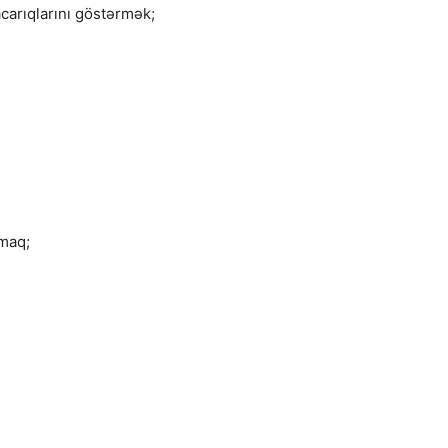
carıqlarını göstərmək;
rmaq;