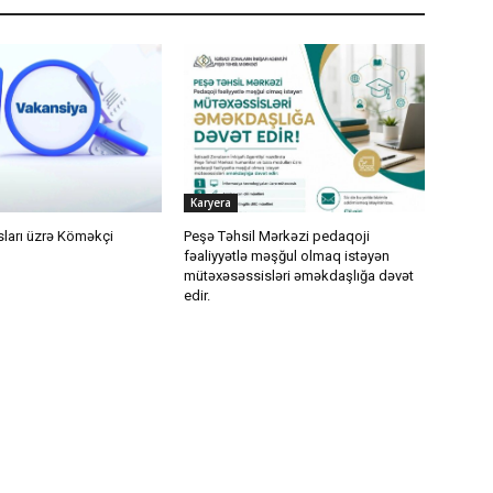
Karyera
sları üzrə Köməkçi
Peşə Təhsil Mərkəzi pedaqoji
fəaliyyətlə məşğul olmaq istəyən
mütəxəsəssisləri əməkdaşlığa dəvət
edir.