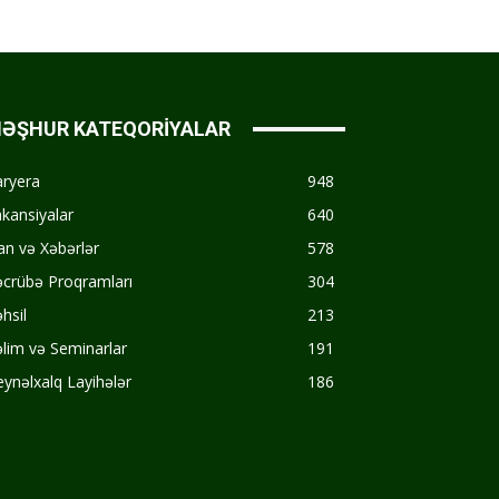
ƏŞHUR KATEQORİYALAR
aryera
948
kansiyalar
640
an və Xəbərlər
578
crübə Proqramları
304
hsil
213
lim və Seminarlar
191
ynəlxalq Layihələr
186