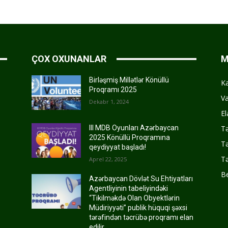
ÇOX OXUNANLAR
M
Birləşmiş Millətlər Könüllü
K
Proqramı 2025
Va
Dekabr 1, 2024
El
Tə
III MDB Oyunları Azərbaycan
2025 Könüllü Proqramına
Tə
qeydiyyat başladı!
Tə
Aprel 22, 2025
Be
Azərbaycan Dövlət Su Ehtiyatları
Agentliyinin tabeliyindəki
“Tikilməkdə Olan Obyektlərin
Müdiriyyəti” publik hüquqi şəxsi
tərəfindən təcrübə proqramı elan
edilir.