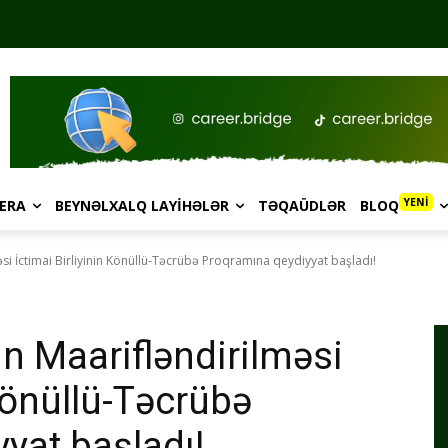
YENİ
ERA
BEYNƏLXALQ LAYIHƏLƏR
TƏQAÜDLƏR
BLOQ
əsi İctimai Birliyinin Könüllü-Təcrübə Proqramına qeydiyyat başladı!
in Maarifləndirilməsi
 Könüllü-Təcrübə
yat başladı!