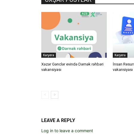
Karyera
Karyera
Xəzər Gənclər evində Dərnək rəhbəri
İnsan Resur
vakansiyası
vakansiyası
LEAVE A REPLY
Log in to leave a comment