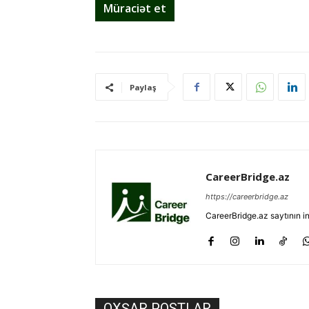
Müraciət et
Paylaş
CareerBridge.az
https://careerbridge.az
CareerBridge.az saytının i
OXŞAR POSTLAR