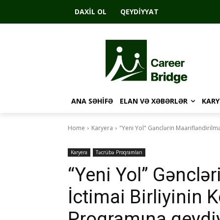
DAXIL OL
QEYDIYYAT
ANA SƏHIFƏ
ELAN VƏ XƏBƏRLƏR
KARY
Home
Karyera
"Yeni Yol" Gənclərin Maarifləndirilm
Karyera
Təcrübə Proqramları
“Yeni Yol” Gənclər
İctimai Birliyinin
Proqramına qeydiy