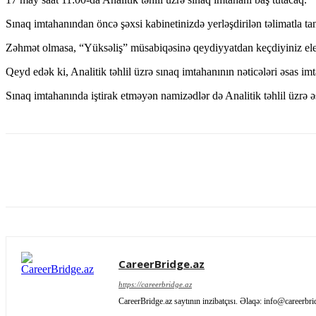
Sınaq imtahanından öncə şəxsi kabinetinizdə yerləşdirilən təlimatla ta
Zəhmət olmasa, “Yüksəliş” müsabiqəsinə qeydiyyatdan keçdiyiniz elektr
Qeyd edək ki, Analitik təhlil üzrə sınaq imtahanının nəticələri əsas im
Sınaq imtahanında iştirak etməyən namizədlər də Analitik təhlil üzrə əs
Paylaş
CareerBridge.az
https://careerbridge.az
CareerBridge.az saytının inzibatçısı. Əlaqə: info@careerbri