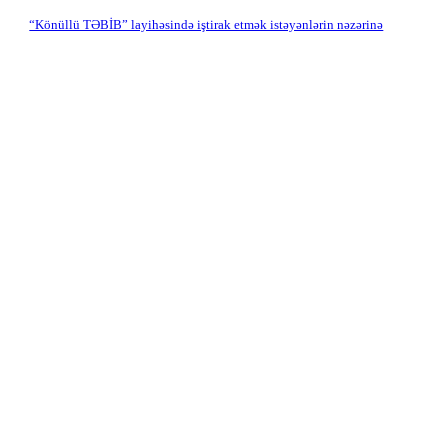
“Könüllü TƏBİB” layihəsində iştirak etmək istəyənlərin nəzərinə