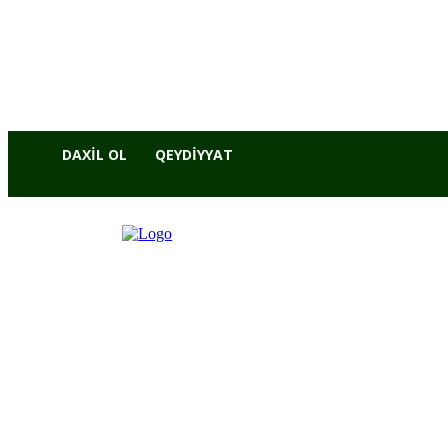
DAXIL OL
QEYDIYYAT