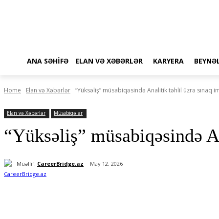
ANA SƏHIFƏ
ELAN VƏ XƏBƏRLƏR
KARYERA
BEYNƏ
Home
Elan və Xəbərlər
“Yüksəliş” müsabiqəsində Analitik təhlil üzrə sınaq 
Elan və Xəbərlər
Müsabiqələr
“Yüksəliş” müsabiqəsində Ana
Müəllif:
CareerBridge.az
May 12, 2026