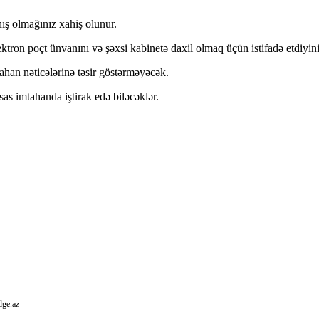
nış olmağınız xahiş olunur.
on poçt ünvanını və şəxsi kabinetə daxil olmaq üçün istifadə etdiyiniz 
tahan nəticələrinə təsir göstərməyəcək.
as imtahanda iştirak edə biləcəklər.
dge.az