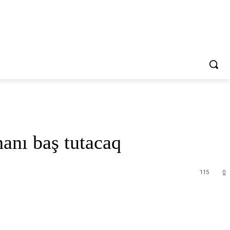
hanı baş tutacaq
115
0