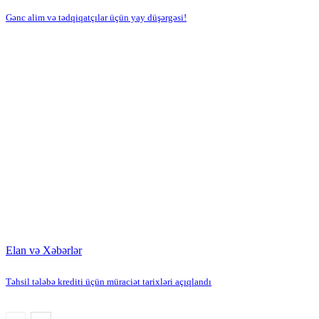
Gənc alim və tədqiqatçılar üçün yay düşərgəsi!
Elan və Xəbərlər
Təhsil tələbə krediti üçün müraciət tarixləri açıqlandı