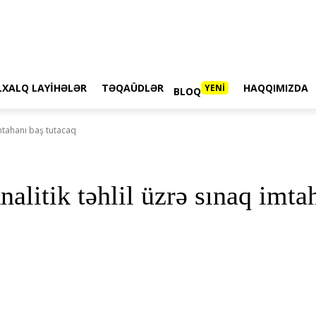
LXALQ LAYIHƏLƏR
TƏQAÜDLƏR
HAQQIMIZDA
YENİ
BLOQ
imtahanı baş tutacaq
litik təhlil üzrə sınaq imta