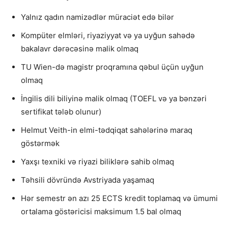
Yalnız qadın namizədlər müraciət edə bilər
Kompüter elmləri, riyaziyyat və ya uyğun sahədə
bakalavr dərəcəsinə malik olmaq
TU Wien-də magistr proqramına qəbul üçün uyğun
olmaq
İngilis dili biliyinə malik olmaq (TOEFL və ya bənzəri
sertifikat tələb olunur)
Helmut Veith-in elmi-tədqiqat sahələrinə maraq
göstərmək
Yaxşı texniki və riyazi biliklərə sahib olmaq
Təhsili dövründə Avstriyada yaşamaq
Hər semestr ən azı 25 ECTS kredit toplamaq və ümumi
ortalama göstəricisi maksimum 1.5 bal olmaq