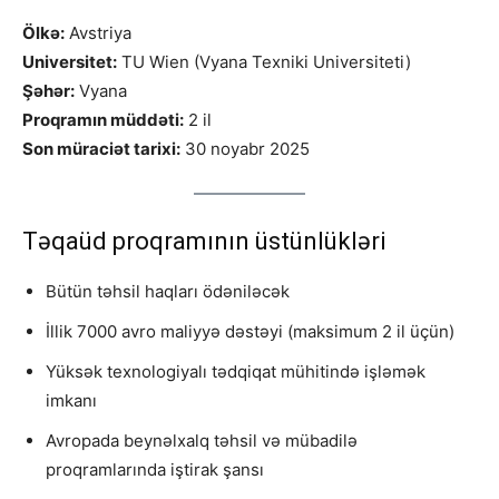
Ölkə:
Avstriya
Universitet:
TU Wien (Vyana Texniki Universiteti)
Şəhər:
Vyana
Proqramın müddəti:
2 il
Son müraciət tarixi:
30 noyabr 2025
Təqaüd proqramının üstünlükləri
Bütün təhsil haqları ödəniləcək
İllik 7000 avro maliyyə dəstəyi (maksimum 2 il üçün)
Yüksək texnologiyalı tədqiqat mühitində işləmək
imkanı
Avropada beynəlxalq təhsil və mübadilə
proqramlarında iştirak şansı