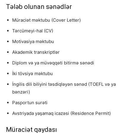
Tələb olunan sənədlər
Müraciət məktubu (Cover Letter)
Tərcümeyi-hal (CV)
Motivasiya məktubu
Akademik transkriptlər
Diplom və ya müvəqqəti bitirmə sənədi
İki tövsiyə məktubu
İngilis dili biliyini təsdiqləyən sənəd (TOEFL və ya
bənzəri)
Pasportun surəti
Avstriyada yaşamaq icazəsi (Residence Permit)
Müraciət qaydası