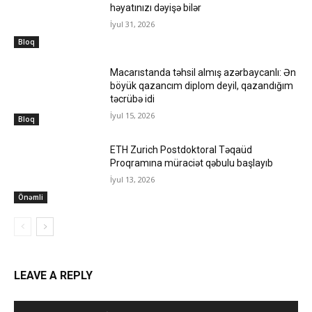
həyatınızı dəyişə bilər
İyul 31, 2026
Bloq
Macarıstanda təhsil almış azərbaycanlı: Ən
böyük qazancım diplom deyil, qazandığım
təcrübə idi
İyul 15, 2026
Bloq
ETH Zurich Postdoktoral Təqaüd
Proqramına müraciət qəbulu başlayıb
İyul 13, 2026
Önəmli
LEAVE A REPLY