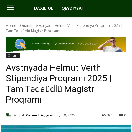
DAXIL OL
QEYDIYYAT
Home
Önəmli
Avstriyada Helmut Veith Stipendiya Proqramı 2025 |
Tam Təqaüdlü Magistr Proqramı
Önəmli
Avstriyada Helmut Veith
Stipendiya Proqramı 2025 |
Tam Təqaüdlü Magistr
Proqramı
Müəllif:
CareerBridge.az
İyul 8, 2025
394
0