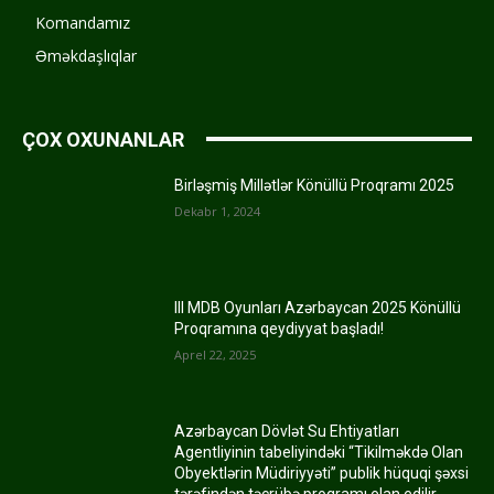
Komandamız
Əməkdaşlıqlar
ÇOX OXUNANLAR
Birləşmiş Millətlər Könüllü Proqramı 2025
Dekabr 1, 2024
III MDB Oyunları Azərbaycan 2025 Könüllü
Proqramına qeydiyyat başladı!
Aprel 22, 2025
Azərbaycan Dövlət Su Ehtiyatları
Agentliyinin tabeliyindəki “Tikilməkdə Olan
Obyektlərin Müdiriyyəti” publik hüquqi şəxsi