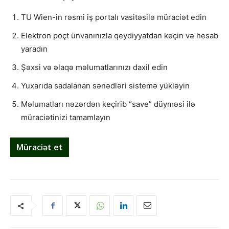
TU Wien-in rəsmi iş portalı vasitəsilə müraciət edin
Elektron poçt ünvanınızla qeydiyyatdan keçin və hesab
yaradın
Şəxsi və əlaqə məlumatlarınızı daxil edin
Yuxarıda sadalanan sənədləri sistemə yükləyin
Məlumatları nəzərdən keçirib “save” düyməsi ilə
müraciətinizi tamamlayın
Müraciət et