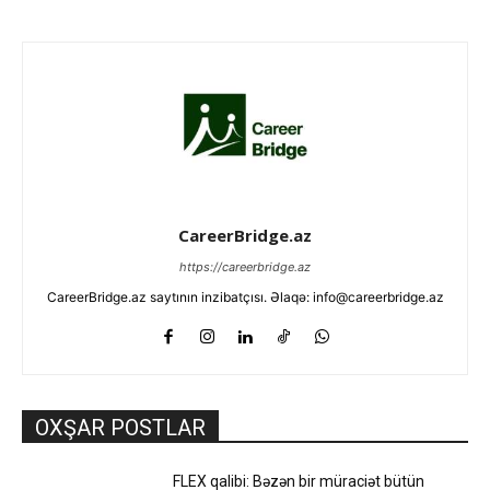
CareerBridge.az
https://careerbridge.az
CareerBridge.az saytının inzibatçısı. Əlaqə: info@careerbridge.az
OXŞAR POSTLAR
FLEX qalibi: Bəzən bir müraciət bütün