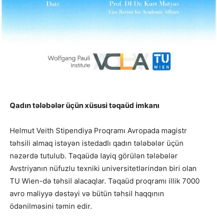
Qadın tələbələr üçün xüsusi təqaüd imkanı
Helmut Veith Stipendiya Proqramı Avropada magistr
təhsili almaq istəyən istedadlı qadın tələbələr üçün
nəzərdə tutulub. Təqaüdə layiq görülən tələbələr
Avstriyanın nüfuzlu texniki universitetlərindən biri olan
TU Wien-də təhsil alacaqlar. Təqaüd proqramı illik 7000
avro maliyyə dəstəyi və bütün təhsil haqqının
ödənilməsini təmin edir.