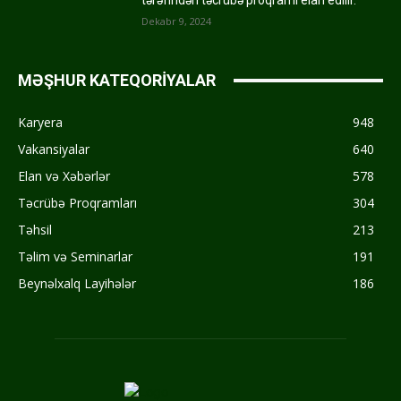
tərəfindən təcrübə proqramı elan edilir.
Dekabr 9, 2024
MƏŞHUR KATEQORİYALAR
Karyera
948
Vakansiyalar
640
Elan və Xəbərlər
578
Təcrübə Proqramları
304
Təhsil
213
Təlim və Seminarlar
191
Beynəlxalq Layihələr
186