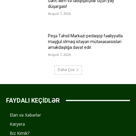
Gənc alim və tədqiqatçılar üçün yay
düşərgəsi!
Avqust 7, 2026
Peşə Təhsil Mərkəzi pedaqoji fəaliyyətlə
məşğul olmaq istəyən mütəxəsəssisləri
əməkdaşlığa dəvət edir.
Avqust 7, 2026
Daha Çox
FAYDALI KEÇİDLƏR
Elan və Xəbərlər
Karyera
Biz Kimik?