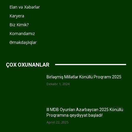
Elan və Xəbərlər
Karyera
Biz Kimik?
Komandamız
Əməkdaşlıqlar
ÇOX OXUNANLAR
Birləşmiş Millətlər Könüllü Proqramı 2025
Dekabr 1, 2024
III MDB Oyunları Azərbaycan 2025 Könüllü
Proqramına qeydiyyat başladı!
Aprel 22, 2025