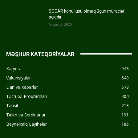
SOCAR könüllüsü olmaq üçün müraciət
açıqdır.
Avqust 2, 2025
MƏŞHUR KATEQORİYALAR
Karyera
948
Vakansiyalar
640
Elan və Xəbərlər
578
Təcrübə Proqramları
304
Təhsil
213
Təlim və Seminarlar
191
Beynəlxalq Layihələr
186