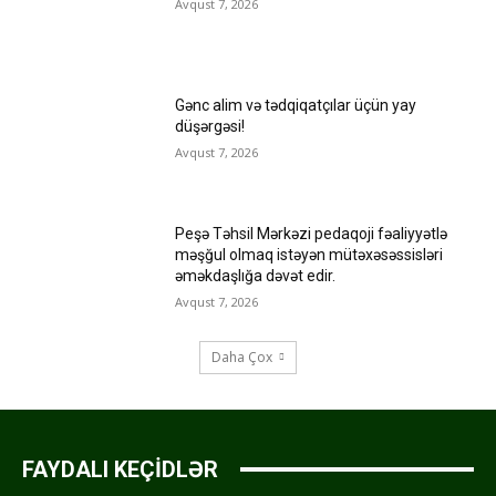
Avqust 7, 2026
Gənc alim və tədqiqatçılar üçün yay
düşərgəsi!
Avqust 7, 2026
Peşə Təhsil Mərkəzi pedaqoji fəaliyyətlə
məşğul olmaq istəyən mütəxəsəssisləri
əməkdaşlığa dəvət edir.
Avqust 7, 2026
Daha Çox
FAYDALI KEÇİDLƏR