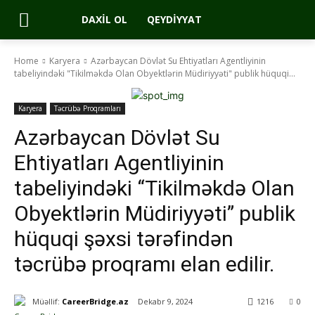
DAXIL OL
QEYDIYYAT
Home
Karyera
Azərbaycan Dövlət Su Ehtiyatları Agentliyinin
tabeliyindəki "Tikilməkdə Olan Obyektlərin Müdiriyyəti" publik hüquqi...
Karyera
Təcrübə Proqramları
Azərbaycan Dövlət Su
Ehtiyatları Agentliyinin
tabeliyindəki “Tikilməkdə Olan
Obyektlərin Müdiriyyəti” publik
hüquqi şəxsi tərəfindən
təcrübə proqramı elan edilir.
Müəllif:
CareerBridge.az
Dekabr 9, 2024
1216
0