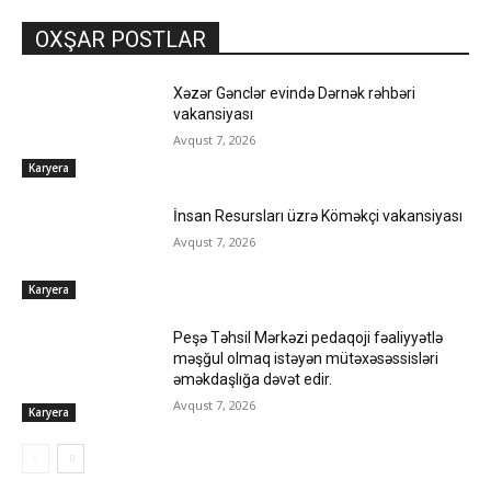
OXŞAR POSTLAR
Xəzər Gənclər evində Dərnək rəhbəri
vakansiyası
Avqust 7, 2026
Karyera
İnsan Resursları üzrə Köməkçi vakansiyası
Avqust 7, 2026
Karyera
Peşə Təhsil Mərkəzi pedaqoji fəaliyyətlə
məşğul olmaq istəyən mütəxəsəssisləri
əməkdaşlığa dəvət edir.
Avqust 7, 2026
Karyera