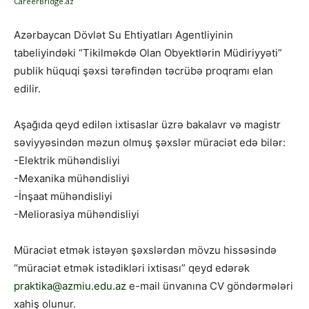
Azərbaycan Dövlət Su Ehtiyatları Agentliyinin
tabeliyindəki “Tikilməkdə Olan Obyektlərin Müdiriyyəti”
publik hüquqi şəxsi tərəfindən təcrübə proqramı elan
edilir.
Aşağıda qeyd edilən ixtisaslar üzrə bakalavr və magistr
səviyyəsindən məzun olmuş şəxslər müraciət edə bilər:
-Elektrik mühəndisliyi
-Mexanika mühəndisliyi
-İnşaat mühəndisliyi
-Meliorasiya mühəndisliyi
Müraciət etmək istəyən şəxslərdən mövzu hissəsində
“müraciət etmək istədikləri ixtisası” qeyd edərək
praktika@azmiu.edu.az
e-mail ünvanına CV göndərmələri
xahiş olunur.