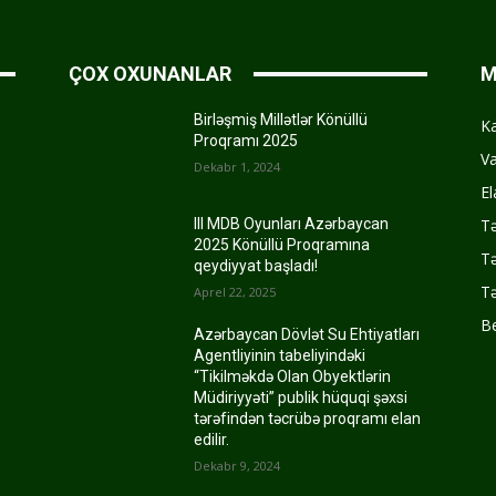
ÇOX OXUNANLAR
M
Birləşmiş Millətlər Könüllü
K
Proqramı 2025
Va
Dekabr 1, 2024
El
Tə
III MDB Oyunları Azərbaycan
2025 Könüllü Proqramına
Tə
qeydiyyat başladı!
Tə
Aprel 22, 2025
Be
Azərbaycan Dövlət Su Ehtiyatları
Agentliyinin tabeliyindəki
“Tikilməkdə Olan Obyektlərin
Müdiriyyəti” publik hüquqi şəxsi
tərəfindən təcrübə proqramı elan
edilir.
Dekabr 9, 2024