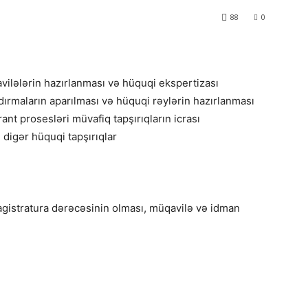
88
0
avilələrin hazırlanması və hüquqi ekspertizası
dırmaların aparılması və hüquqi rəylərin hazırlanması
qrant prosesləri müvafiq tapşırıqların icrası
 digər hüquqi tapşırıqlar
agistratura dərəcəsinin olması, müqavilə və idman