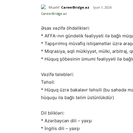
Müəllif:
CareerBridge.az
İyun 1, 2026
Əsas vəzifə öhdəlikləri:
* AFFA-nın gündəlik fəaliyyəti ilə bağlı müq
* Tapşırılmış müvafiq istiqamətlər üzrə araş
* Miqrasiya, əqli mülkiyyət, mülki, arbitraj, 
* Hüquq şöbəsinin ümumi fəaliyyəti ilə bağlı
Vəzifə tələbləri:
Təhsil:
* Hüquq üzrə bakalavr təhsili (bu sahədə m
hüququ ilə bağlı təlim üstünlükdür)
Dil bilikləri:
* Azərbaycan dili – yaxşı
* İngilis dili – yaxşı