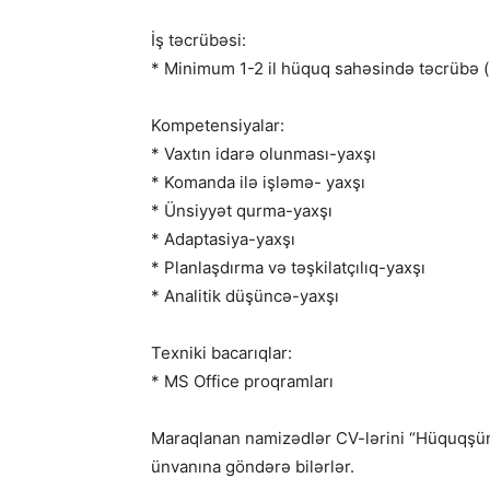
İş təcrübəsi:
* Minimum 1-2 il hüquq sahəsində təcrübə (
Kompetensiyalar:
* Vaxtın idarə olunması-yaxşı
* Komanda ilə işləmə- yaxşı
* Ünsiyyət qurma-yaxşı
* Adaptasiya-yaxşı
* Planlaşdırma və təşkilatçılıq-yaxşı
* Analitik düşüncə-yaxşı
Texniki bacarıqlar:
* MS Office proqramları
Maraqlanan namizədlər CV-lərini “Hüquqşüna
ünvanına göndərə bilərlər.