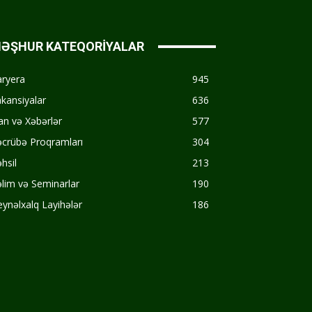
ƏŞHUR KATEQORİYALAR
aryera
945
kansiyalar
636
an və Xəbərlər
577
crübə Proqramları
304
hsil
213
lim və Seminarlar
190
ynəlxalq Layihələr
186