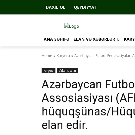
DAXIL OL
QEYDIYYAT
ANA SƏHIFƏ
ELAN VƏ XƏBƏRLƏR
KARY
Home
Karyera
Azərbaycan Futbol Federasiyaları A
Karyera
Vakansiyalar
Azərbaycan Futbol
Assosiasiyası (AF
hüquqşünas/Hüqu
elan edir.