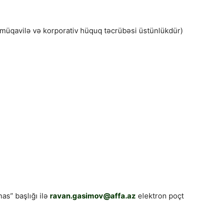
müqavilə və korporativ hüquq təcrübəsi üstünlükdür)
s” başlığı ilə
ravan.gasimov@affa.az
elektron poçt