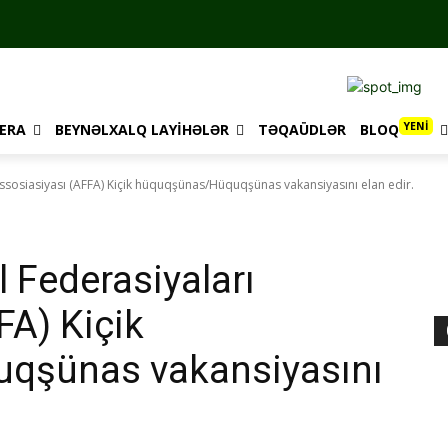
YENİ
ERA
BEYNƏLXALQ LAYIHƏLƏR
TƏQAÜDLƏR
BLOQ
ssosiasiyası (AFFA) Kiçik hüquqşünas/Hüquqşünas vakansiyasını elan edir.
 Federasiyaları
FA) Kiçik
qşünas vakansiyasını