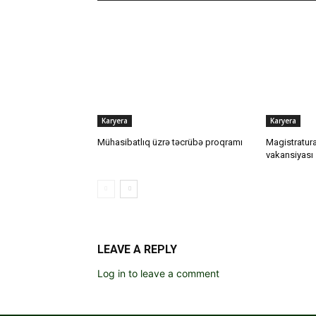
Karyera
Karyera
Mühasibatlıq üzrə təcrübə proqramı
Magistratura
vakansiyası
LEAVE A REPLY
Log in to leave a comment