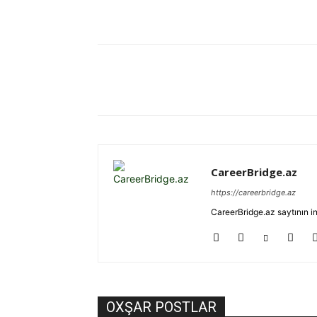
Paylaş
CareerBridge.az
https://careerbridge.az
CareerBridge.az saytının i
OXŞAR POSTLAR