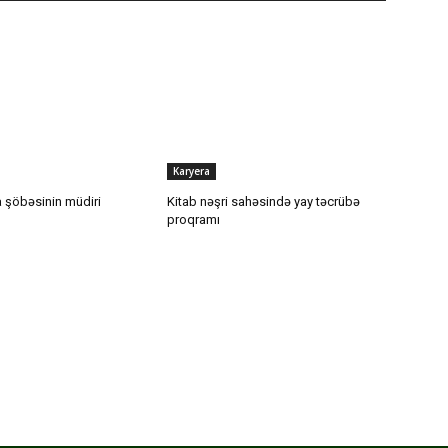
Karyera
 şöbəsinin müdiri
Kitab nəşri sahəsində yay təcrübə
proqramı