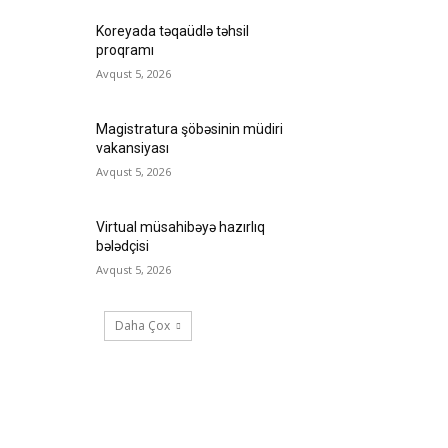
Koreyada təqaüdlə təhsil
proqramı
Avqust 5, 2026
Magistratura şöbəsinin müdiri
vakansiyası
Avqust 5, 2026
Virtual müsahibəyə hazırlıq
bələdçisi
Avqust 5, 2026
Daha Çox