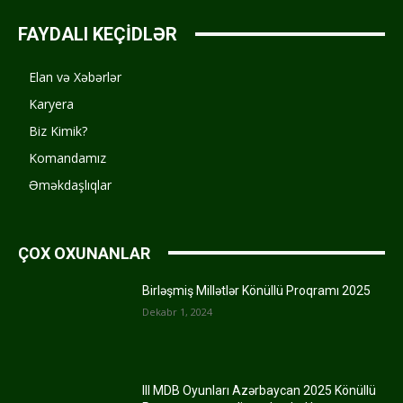
FAYDALI KEÇİDLƏR
Elan və Xəbərlər
Karyera
Biz Kimik?
Komandamız
Əməkdaşlıqlar
ÇOX OXUNANLAR
Birləşmiş Millətlər Könüllü Proqramı 2025
Dekabr 1, 2024
III MDB Oyunları Azərbaycan 2025 Könüllü