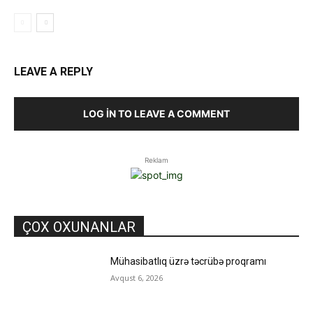
LEAVE A REPLY
LOG IN TO LEAVE A COMMENT
Reklam
ÇOX OXUNANLAR
Mühasibatlıq üzrə təcrübə proqramı
Avqust 6, 2026