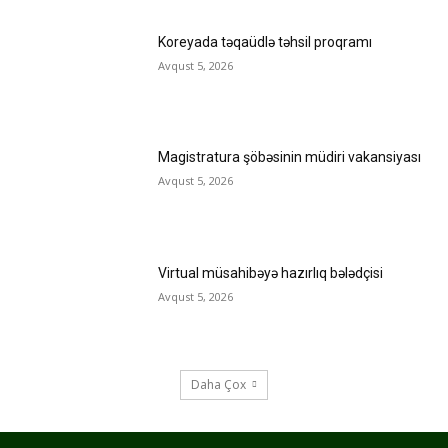
Koreyada təqaüdlə təhsil proqramı
Avqust 5, 2026
Magistratura şöbəsinin müdiri vakansiyası
Avqust 5, 2026
Virtual müsahibəyə hazırlıq bələdçisi
Avqust 5, 2026
Daha Çox