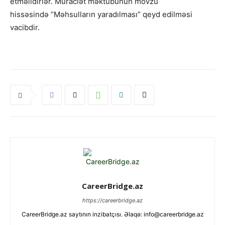
etməlidirlər. Müraciət məktubunun mövzu
hissəsində “Məhsulların yaradılması” qeyd edilməsi
vacibdir.
CareerBridge.az
https://careerbridge.az
CareerBridge.az saytının inzibatçısı. Əlaqə: info@careerbridge.az