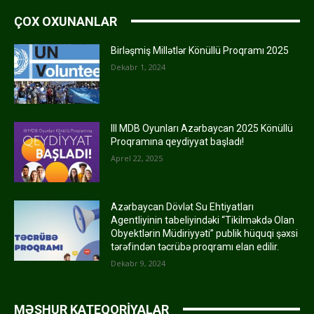
ÇOX OXUNANLAR
Birləşmiş Millətlər Könüllü Proqramı 2025
Dekabr 1, 2024
III MDB Oyunları Azərbaycan 2025 Könüllü
Proqramına qeydiyyat başladı!
Aprel 22, 2025
Azərbaycan Dövlət Su Ehtiyatları
Agentliyinin tabeliyindəki “Tikilməkdə Olan
Obyektlərin Müdiriyyəti” publik hüquqi şəxsi
tərəfindən təcrübə proqramı elan edilir.
Dekabr 9, 2024
MƏŞHUR KATEQORİYALAR