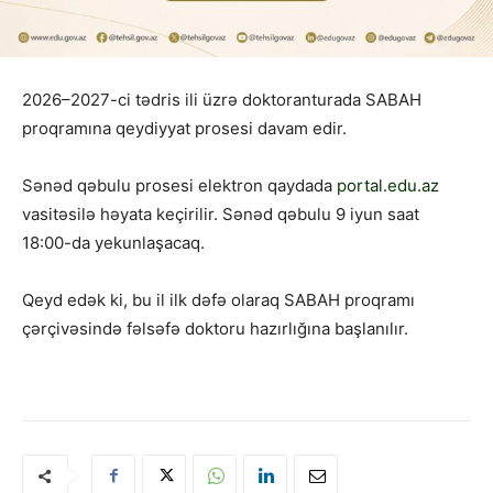
2026–2027-ci tədris ili üzrə doktoranturada SABAH
proqramına qeydiyyat prosesi davam edir.
Sənəd qəbulu prosesi elektron qaydada
portal.edu.az
vasitəsilə həyata keçirilir. Sənəd qəbulu 9 iyun saat
18:00-da yekunlaşacaq.
Qeyd edək ki, bu il ilk dəfə olaraq SABAH proqramı
çərçivəsində fəlsəfə doktoru hazırlığına başlanılır.