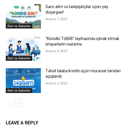
Gənc alim və tədqiqatçılar üçün yay
düşərgəsi!
Avqust 7, 2026
Elan və Xəbərlər
“Könüllü TƏBİB” layihəsində iştirak etmək
istəyənlərin nəzərinə
Avqust 4, 2026
Elan və Xəbərlər
Təhsil tələbə krediti üçün müraciət tarixləri
açıqlandı
Avqust 3, 2026
Elan və Xəbərlər
LEAVE A REPLY