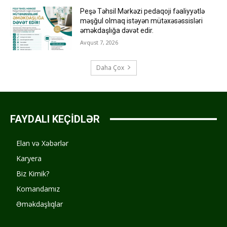
Peşə Təhsil Mərkəzi pedaqoji fəaliyyətlə
məşğul olmaq istəyən mütəxəsəssisləri
əməkdaşlığa dəvət edir.
Avqust 7, 2026
Daha Çox
FAYDALI KEÇİDLƏR
Elan və Xəbərlər
Karyera
Biz Kimik?
Komandamız
Əməkdaşlıqlar