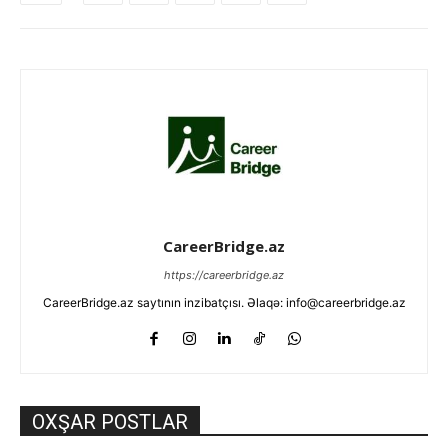
CareerBridge.az
https://careerbridge.az
CareerBridge.az saytının inzibatçısı. Əlaqə: info@careerbridge.az
OXŞAR POSTLAR