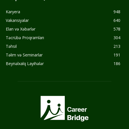
Karyera
948
Vakansiyalar
640
Elan və Xəbərlər
578
Təcrübə Proqramları
304
Təhsil
213
Təlim və Seminarlar
191
Beynəlxalq Layihələr
186