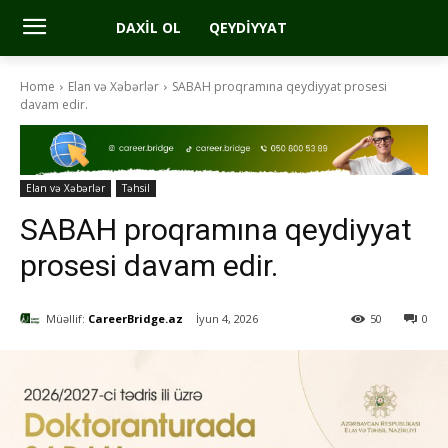
DAXIL OL
QEYDIYYAT
Home
Elan və Xəbərlər
SABAH proqramına qeydiyyat prosesi
davam edir.
Elan və Xəbərlər
Təhsil
SABAH proqramına qeydiyyat
prosesi davam edir.
Müəllif:
CareerBridge.az
İyun 4, 2026
50
0