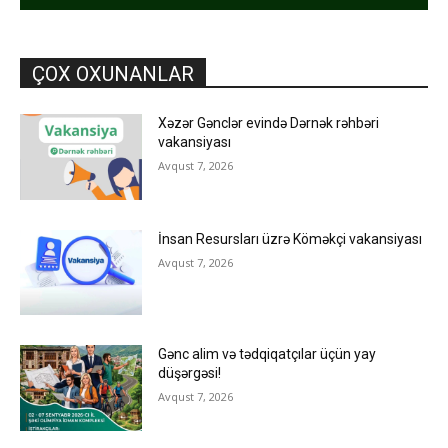
ÇOX OXUNANLAR
Xəzər Gənclər evində Dərnək rəhbəri
vakansiyası
Avqust 7, 2026
İnsan Resursları üzrə Köməkçi vakansiyası
Avqust 7, 2026
Gənc alim və tədqiqatçılar üçün yay
düşərgəsi!
Avqust 7, 2026