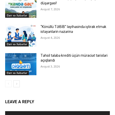
düşərgəsi!
Avqust 7, 2026
Elan və Xəbərlər
“Könüllü TƏBİB” layihəsində iştirak etmək
istəyənlərin nəzərinə
Avqust 4, 2026
Elan və Xəbərlər
Təhsil tələbə krediti üçün müraciət tarixləri
açıqlandı
Avqust 3, 2026
Elan və Xəbərlər
LEAVE A REPLY