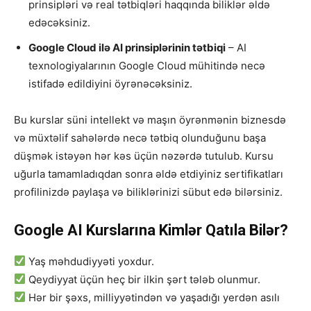
prinsipləri və real tətbiqləri haqqında biliklər əldə
edəcəksiniz.
Google Cloud ilə AI prinsiplərinin tətbiqi
– AI
texnologiyalarının Google Cloud mühitində necə
istifadə edildiyini öyrənəcəksiniz.
Bu kurslar süni intellekt və maşın öyrənmənin biznesdə
və müxtəlif sahələrdə necə tətbiq olunduğunu başa
düşmək istəyən hər kəs üçün nəzərdə tutulub. Kursu
uğurla tamamladıqdan sonra əldə etdiyiniz sertifikatları
profilinizdə paylaşa və biliklərinizi sübut edə bilərsiniz.
Google AI Kurslarına Kimlər Qatıla Bilər?
Yaş məhdudiyyəti yoxdur.
Qeydiyyat üçün heç bir ilkin şərt tələb olunmur.
Hər bir şəxs, milliyyətindən və yaşadığı yerdən asılı