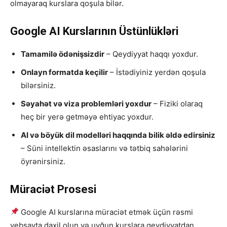
olmayaraq kurslara qoşula bilər.
Google AI Kurslarının Üstünlükləri
Tamamilə ödənişsizdir
– Qeydiyyat haqqı yoxdur.
Onlayn formatda keçilir
– İstədiyiniz yerdən qoşula
bilərsiniz.
Səyahət və viza problemləri yoxdur
– Fiziki olaraq
heç bir yerə getməyə ehtiyac yoxdur.
AI və böyük dil modelləri haqqında bilik əldə edirsiniz
– Süni intellektin əsaslarını və tətbiq sahələrini
öyrənirsiniz.
Müraciət Prosesi
Google AI kurslarına müraciət etmək üçün rəsmi
vebsayta daxil olun və uyğun kurslara qeydiyyatdan