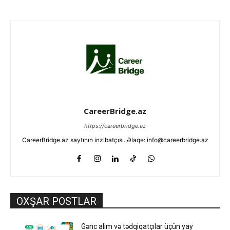
CareerBridge.az
https://careerbridge.az
CareerBridge.az saytının inzibatçısı. Əlaqə: info@careerbridge.az
OXŞAR POSTLAR
Gənc alim və tədqiqatçılar üçün yay