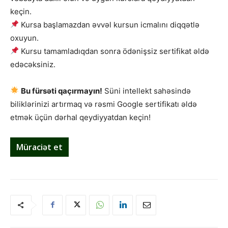
keçin.
Kursa başlamazdan əvvəl kursun icmalını diqqətlə
oxuyun.
Kursu tamamladıqdan sonra ödənişsiz sertifikat əldə
edəcəksiniz.
Bu fürsəti qaçırmayın!
Süni intellekt sahəsində
biliklərinizi artırmaq və rəsmi Google sertifikatı əldə
etmək üçün dərhal qeydiyyatdan keçin!
Müraciət et