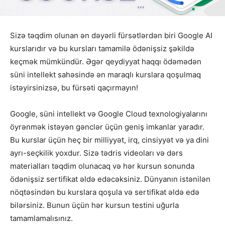
Sizə təqdim olunan ən dəyərli fürsətlərdən biri Google AI
kurslarıdır və bu kursları tamamilə ödənişsiz şəkildə
keçmək mümkündür. Əgər qeydiyyat haqqı ödəmədən
süni intellekt sahəsində ən maraqlı kurslara qoşulmaq
istəyirsinizsə, bu fürsəti qaçırmayın!
Google, süni intellekt və Google Cloud texnologiyalarını
öyrənmək istəyən gənclər üçün geniş imkanlar yaradır.
Bu kurslar üçün heç bir milliyyət, irq, cinsiyyət və ya dini
ayrı-seçkilik yoxdur. Sizə tədris videoları və dərs
materialları təqdim olunacaq və hər kursun sonunda
ödənişsiz sertifikat əldə edəcəksiniz. Dünyanın istənilən
nöqtəsindən bu kurslara qoşula və sertifikat əldə edə
bilərsiniz. Bunun üçün hər kursun testini uğurla
tamamlamalısınız.