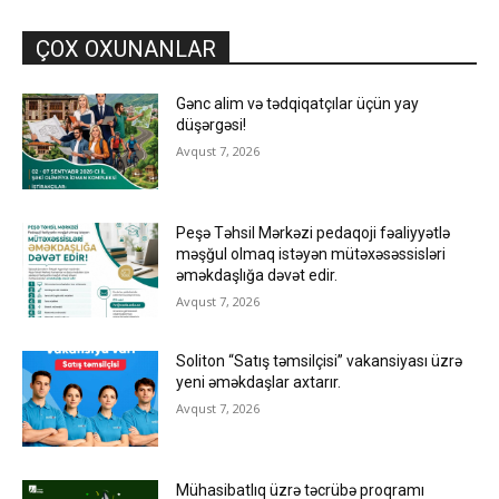
ÇOX OXUNANLAR
Gənc alim və tədqiqatçılar üçün yay
düşərgəsi!
Avqust 7, 2026
Peşə Təhsil Mərkəzi pedaqoji fəaliyyətlə
məşğul olmaq istəyən mütəxəsəssisləri
əməkdaşlığa dəvət edir.
Avqust 7, 2026
Soliton “Satış təmsilçisi” vakansiyası üzrə
yeni əməkdaşlar axtarır.
Avqust 7, 2026
Mühasibatlıq üzrə təcrübə proqramı