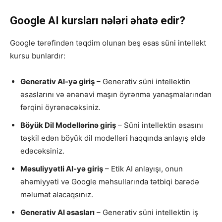
Google AI kursları nələri əhatə edir?
Google tərəfindən təqdim olunan beş əsas süni intellekt
kursu bunlardır:
Generativ AI-yə giriş
– Generativ süni intellektin
əsaslarını və ənənəvi maşın öyrənmə yanaşmalarından
fərqini öyrənəcəksiniz.
Böyük Dil Modellərinə giriş
– Süni intellektin əsasını
təşkil edən böyük dil modelləri haqqında anlayış əldə
edəcəksiniz.
Məsuliyyətli AI-yə giriş
– Etik AI anlayışı, onun
əhəmiyyəti və Google məhsullarında tətbiqi barədə
məlumat alacaqsınız.
Generativ AI əsasları
– Generativ süni intellektin iş