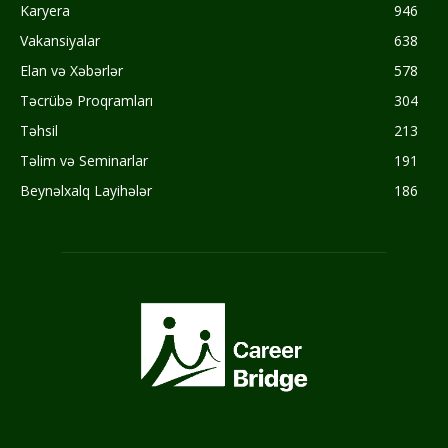
Karyera
946
Vakansiyalar
638
Elan və Xəbərlər
578
Təcrübə Proqramları
304
Təhsil
213
Təlim və Seminarlar
191
Beynəlxalq Layihələr
186