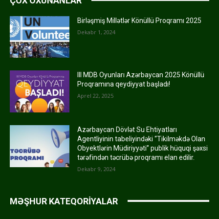
ÇOX OXUNANLAR
Birləşmiş Millətlər Könüllü Proqramı 2025
Dekabr 1, 2024
III MDB Oyunları Azərbaycan 2025 Könüllü
Proqramına qeydiyyat başladı!
Aprel 22, 2025
Azərbaycan Dövlət Su Ehtiyatları
Agentliyinin tabeliyindəki “Tikilməkdə Olan
Obyektlərin Müdiriyyəti” publik hüquqi şəxsi
tərəfindən təcrübə proqramı elan edilir.
Dekabr 9, 2024
MƏŞHUR KATEQORİYALAR