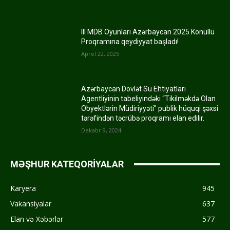
III MDB Oyunları Azərbaycan 2025 Könüllü
Proqramına qeydiyyat başladı!
Aprel 22, 2025
Azərbaycan Dövlət Su Ehtiyatları
Agentliyinin tabeliyindəki “Tikilməkdə Olan
Obyektlərin Müdiriyyəti” publik hüquqi şəxsi
tərəfindən təcrübə proqramı elan edilir.
Dekabr 9, 2024
MƏŞHUR KATEQORİYALAR
Karyera
945
Vakansiyalar
637
Elan və Xəbərlər
577