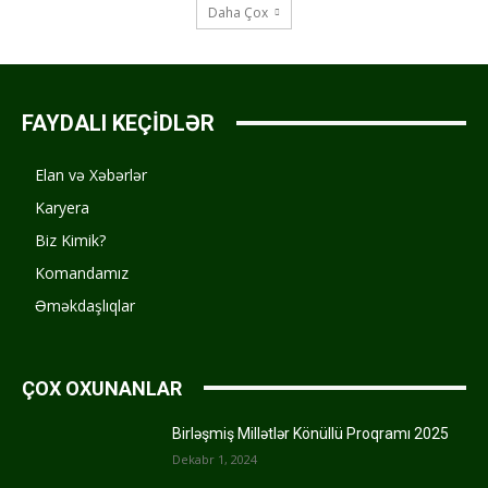
Daha Çox
FAYDALI KEÇİDLƏR
Elan və Xəbərlər
Karyera
Biz Kimik?
Komandamız
Əməkdaşlıqlar
ÇOX OXUNANLAR
Birləşmiş Millətlər Könüllü Proqramı 2025
Dekabr 1, 2024