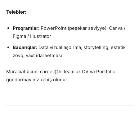
Tələblər:
Proqramlar:
PowerPoint (peşəkar səviyyə), Canva /
Figma / Illustrator
Bacarıqlar:
Data vizuallaşdırma, storytelling, estetik
zövq, vaxt idarəetməsi
Müraciət üçün: career@hrteam.az CV və Portfolio
göndərməyiniz xahiş olunur.