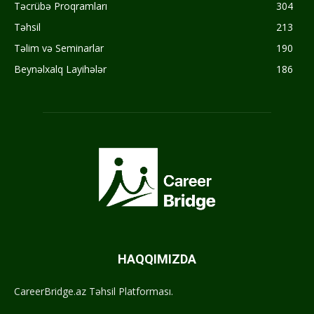
Təcrübə Proqramları
304
Təhsil
213
Təlim və Seminarlar
190
Beynəlxalq Layihələr
186
HAQQIMIZDA
CareerBridge.az Təhsil Platforması.