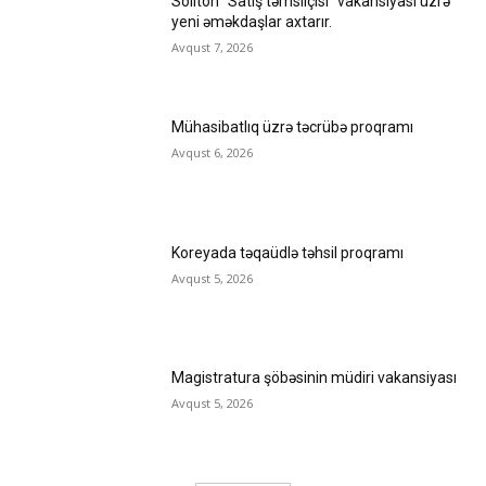
Soliton “Satış təmsilçisi” vakansiyası üzrə
yeni əməkdaşlar axtarır.
Avqust 7, 2026
Mühasibatlıq üzrə təcrübə proqramı
Avqust 6, 2026
Koreyada təqaüdlə təhsil proqramı
Avqust 5, 2026
Magistratura şöbəsinin müdiri vakansiyası
Avqust 5, 2026