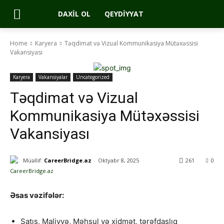
DAXIL OL
QEYDIYYAT
Home
Karyera
Təqdimat və Vizual Kommunikasiya Mütəxəssisi
Vakansiyası
Karyera
Vakansiyalar
Uncategorized
Təqdimat və Vizual
Kommunikasiya Mütəxəssisi
Vakansiyası
Müəllif:
CareerBridge.az
Oktyabr 8, 2025
261
0
Əsas vəzifələr:
Satış, Maliyyə, Məhsul və xidmət, tərəfdaşlıq