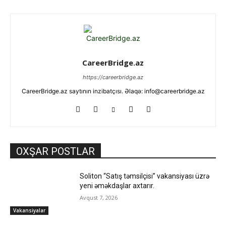
CareerBridge.az
https://careerbridge.az
CareerBridge.az saytının inzibatçısı. Əlaqə: info@careerbridge.az
OXŞAR POSTLAR
Soliton “Satış təmsilçisi” vakansiyası üzrə
yeni əməkdaşlar axtarır.
Avqust 7, 2026
Vakansiyalar