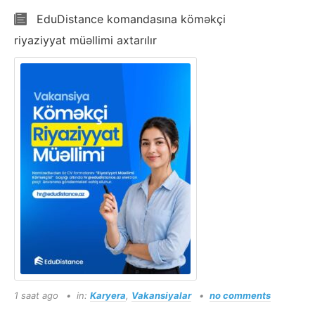
EduDistance komandasına köməkçi
riyaziyyat müəllimi axtarılır
1 saat ago
in:
Karyera
,
Vakansiyalar
no comments