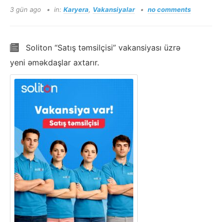
3 gün ago
in:
Karyera
,
Vakansiyalar
no comments
Soliton “Satış təmsilçisi” vakansiyası üzrə
yeni əməkdaşlar axtarır.