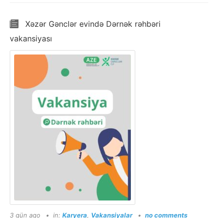
Xəzər Gənclər evində Dərnək rəhbəri
vakansiyası
3 gün ago
in:
Karyera
,
Vakansiyalar
no comments