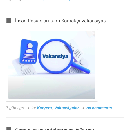
İnsan Resursları üzrə Köməkçi vakansiyası
3 gün ago
in:
Karyera
,
Vakansiyalar
no comments