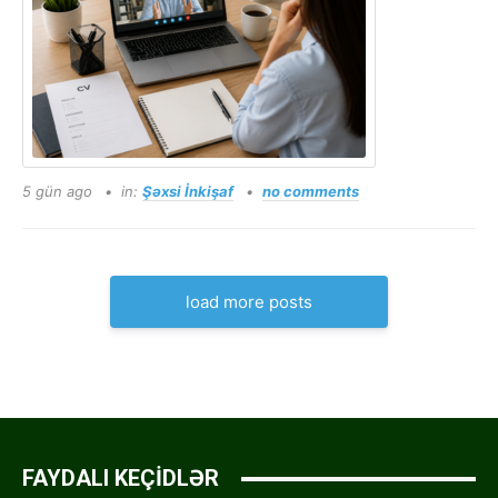
5 gün ago
in:
Şəxsi İnkişaf
no comments
load more posts
FAYDALI KEÇİDLƏR