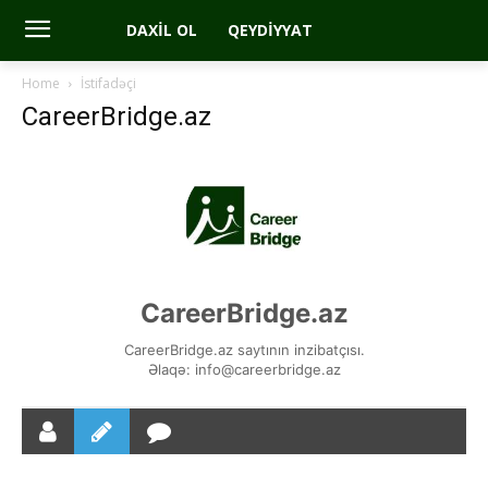
DAXIL OL
QEYDIYYAT
Home
İstifadəçi
CareerBridge.az
CareerBridge.az
CareerBridge.az saytının inzibatçısı.
Əlaqə: info@careerbridge.az