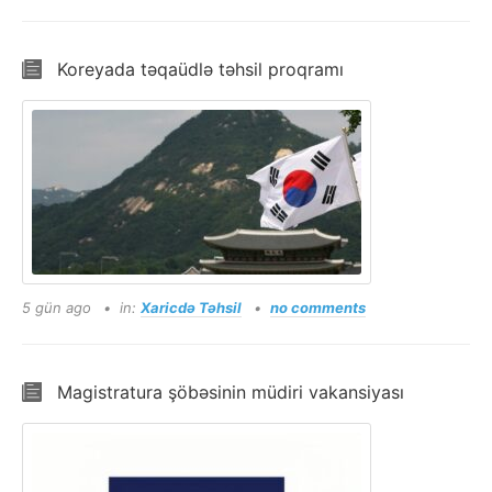
Koreyada təqaüdlə təhsil proqramı
5 gün ago
in:
Xaricdə Təhsil
no comments
Magistratura şöbəsinin müdiri vakansiyası