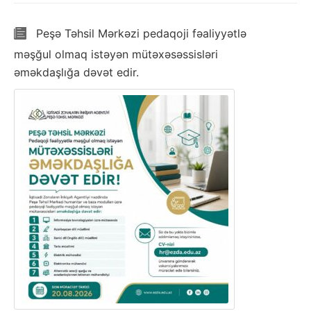
Peşə Təhsil Mərkəzi pedaqoji fəaliyyətlə
məşğul olmaq istəyən mütəxəsəssisləri
əməkdaşlığa dəvət edir.