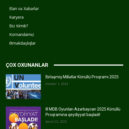
Elan və Xəbərlər
Karyera
Biz Kimik?
Komandamız
Əməkdaşlıqlar
ÇOX OXUNANLAR
Birləşmiş Millətlər Könüllü Proqramı 2025
Dekabr 1, 2024
III MDB Oyunları Azərbaycan 2025 Könüllü
Proqramına qeydiyyat başladı!
Aprel 22, 2025