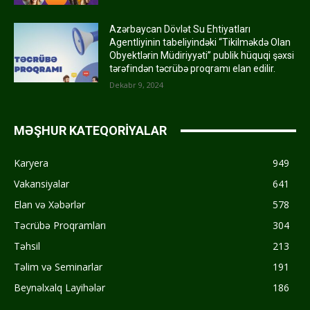
Azərbaycan Dövlət Su Ehtiyatları
Agentliyinin tabeliyindəki “Tikilməkdə Olan
Obyektlərin Müdiriyyəti” publik hüquqi şəxsi
tərəfindən təcrübə proqramı elan edilir.
Dekabr 9, 2024
MƏŞHUR KATEQORİYALAR
Karyera
949
Vakansiyalar
641
Elan və Xəbərlər
578
Təcrübə Proqramları
304
Təhsil
213
Təlim və Seminarlar
191
Beynəlxalq Layihələr
186