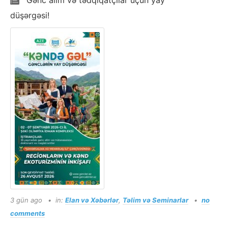
Gənc alim və tədqiqatçılar üçün yay
düşərgəsi!
3 gün ago
in:
Elan və Xəbərlər
,
Təlim və Seminarlar
no
comments