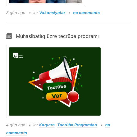
3 gün ago
in:
Vakansiyalar
no comments
Mühasibatlıq üzrə təcrübə proqramı
4 gün ago
in:
Karyera
,
Təcrübə Proqramları
no
comments