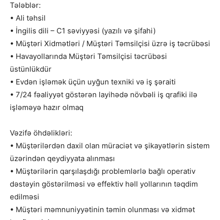
Tələblər:
• Ali təhsil
• İngilis dili – C1 səviyyəsi (yazılı və şifahi)
• Müştəri Xidmətləri / Müştəri Təmsilçisi üzrə iş təcrübəsi
• Havayollarında Müştəri Təmsilçisi təcrübəsi
üstünlükdür
• Evdən işləmək üçün uyğun texniki və iş şəraiti
• 7/24 fəaliyyət göstərən layihədə növbəli iş qrafiki ilə
işləməyə hazır olmaq
Vəzifə öhdəlikləri:
• Müştərilərdən daxil olan müraciət və şikayətlərin sistem
üzərindən qeydiyyata alınması
• Müştərilərin qarşılaşdığı problemlərlə bağlı operativ
dəstəyin göstərilməsi və effektiv həll yollarının təqdim
edilməsi
• Müştəri məmnuniyyətinin təmin olunması və xidmət