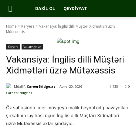
DAXIL OL
QEYDIYYAT
Home
Karyera
Vakansiya: İngilis dilli Müştəri Xidmətləri üzrə
Mütəxəssis
Karyera
Vakansiyalar
Vakansiya: İngilis dilli Müştəri
Xidmətləri üzrə Mütəxəssis
Müəllif:
CareerBridge.az
Aprel 20, 2026
138
0
Öz sahəsində lider mövqeyə malik beynəlxalq havayolları
şirkətinin layihəsi üçün İngilis dilli Müştəri Xidmətləri
üzrə Mütəxəssis axtarışındayıq.