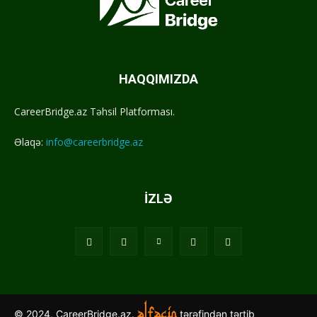
HAQQIMIZDA
CareerBridge.az Təhsil Platforması.
Əlaqə:
info@careerbridge.az
İZLƏ
© 2024, CareerBridge.az.
tərəfindən tərtib