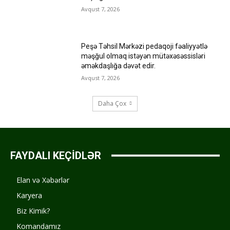
Avqust 7, 2026
Peşə Təhsil Mərkəzi pedaqoji fəaliyyətlə
məşğul olmaq istəyən mütəxəsəssisləri
əməkdaşlığa dəvət edir.
Avqust 7, 2026
Daha Çox
FAYDALI KEÇİDLƏR
Elan və Xəbərlər
Karyera
Biz Kimik?
Komandamız