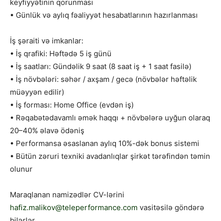
keyfiyyətinin qorunması
• Günlük və aylıq fəaliyyət hesabatlarının hazırlanması
İş şəraiti və imkanlar:
• İş qrafiki: Həftədə 5 iş günü
• İş saatları: Gündəlik 9 saat (8 saat iş + 1 saat fasilə)
• İş növbələri: səhər / axşam / gecə (növbələr həftəlik
müəyyən edilir)
• İş forması: Home Office (evdən iş)
• Rəqabətədavamlı əmək haqqı + növbələrə uyğun olaraq
20–40% əlavə ödəniş
• Performansa əsaslanan aylıq 10%-dək bonus sistemi
• Bütün zəruri texniki avadanlıqlar şirkət tərəfindən təmin
olunur
Maraqlanan namizədlər CV-lərini
hafiz.malikov@teleperformance.com
vasitəsilə göndərə
bilərlər.