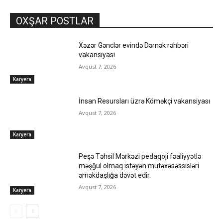
OXŞAR POSTLAR
Xəzər Gənclər evində Dərnək rəhbəri
vakansiyası
Avqust 7, 2026
Karyera
İnsan Resursları üzrə Köməkçi vakansiyası
Avqust 7, 2026
Karyera
Peşə Təhsil Mərkəzi pedaqoji fəaliyyətlə
məşğul olmaq istəyən mütəxəsəssisləri
əməkdaşlığa dəvət edir.
Avqust 7, 2026
Karyera