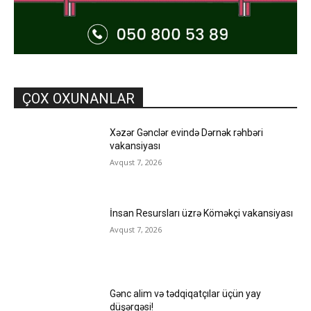
ÇOX OXUNANLAR
Xəzər Gənclər evində Dərnək rəhbəri
vakansiyası
Avqust 7, 2026
İnsan Resursları üzrə Köməkçi vakansiyası
Avqust 7, 2026
Gənc alim və tədqiqatçılar üçün yay
düşərgəsi!