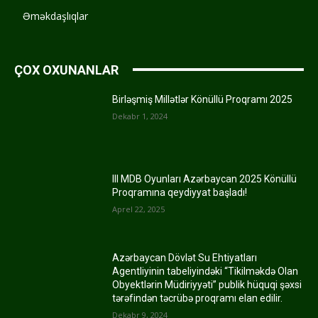
Əməkdaşlıqlar
ÇOX OXUNANLAR
Birləşmiş Millətlər Könüllü Proqramı 2025
Dekabr 1, 2024
III MDB Oyunları Azərbaycan 2025 Könüllü
Proqramına qeydiyyat başladı!
Aprel 22, 2025
Azərbaycan Dövlət Su Ehtiyatları
Agentliyinin tabeliyindəki “Tikilməkdə Olan
Obyektlərin Müdiriyyəti” publik hüquqi şəxsi
tərəfindən təcrübə proqramı elan edilir.
Dekabr 9, 2024