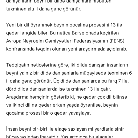
danışanların beyni bir dildə danışanlara nisbətən
təxminən altı il daha gənc görünür.
Yeni bir dil öyrənmək beynin qocalma prosesini 13 ilə
qədər ləngidə bilər. Bu nəticə Barselonada keçirilən
Avropa Neyroelm Cəmiyyətləri Federasiyasının (FENS)
konfransında təqdim olunan yeni araşdırmada açıqlanıb.
Tədqiqatın nəticələrinə görə, iki dildə danışan insanların
beyni yalnız bir dildə danışanlarla müqayisədə təxminən 6
il daha gənc görünür. Üç dildə danışanlarda bu fərq 7 ilə,
dörd dildə danışanlarda isə təxminən 13 ilə çatır.
Araşdırma həmçinin göstərib ki, nə qədər çox dil bilinsə
və ikinci dil nə qədər erkən yaşda öyrənilsə, beynin
qocalma prosesi bir o qədər yavaşlayır.
İnsan beyni bir-biri ilə əlaqə saxlayan milyardlarla sinir
hüceyrəsindən ibarətdir. Yaş artdıqca bu əlaqələr