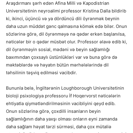
Araşdırmanı şərh edən Afina Milli və Kapodistrian
Universitetinin neyroalimi professor Kristina Dalla bildirib
ki, ikinci, üçüncü və ya dördüncü dili öyrənmək beynin
daha uzun müddət gənc qalmasına kömək edə bilər. Onun
sözlərinə görə, dil öyrənməyə nə qədər erkən başlanılsa,
nəticələr bir o qədər müsbət olur. Professor əlavə edib ki,
dil öyrənməyin sosial, mədəni və beyin sağlamlığı
baxımından çoxsaylı üstünlükləri var və buna görə də
məktəblərdə və həyatın bütün mərhələlərində dil
təhsilinin təşviq edilməsi vacibdir.
Bununla belə, İngiltərənin Loughborough Universitetinin
bioloji psixologiya professoru İf Hoqervorst nəticələrin
ehtiyatla qiymətləndirilməsinin vacibliyini qeyd edib.
Onun sözlərinə görə, çoxdilli insanların beyin
sağlamlığının daha yaxşı olması onların eyni zamanda
daha sağlam həyat tərzi sürməsi, daha çox mütaliə