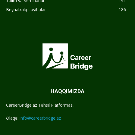
Təlim və Seminarlar
191
Beynəlxalq Layihələr
186
HAQQIMIZDA
CareerBridge.az Təhsil Platforması.
Əlaqə:
info@careerbridge.az