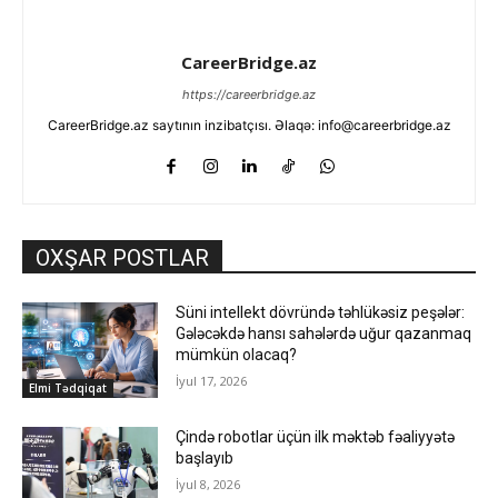
CareerBridge.az
https://careerbridge.az
CareerBridge.az saytının inzibatçısı. Əlaqə: info@careerbridge.az
OXŞAR POSTLAR
Süni intellekt dövründə təhlükəsiz peşələr:
Gələcəkdə hansı sahələrdə uğur qazanmaq
mümkün olacaq?
İyul 17, 2026
Elmi Tədqiqat
Çində robotlar üçün ilk məktəb fəaliyyətə
başlayıb
İyul 8, 2026