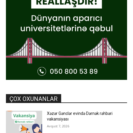
ÇOX OXUNANLAR
Xəzər Gənclər evində Dərnək rəhbəri
vakansiyası
Avqust 7, 2026