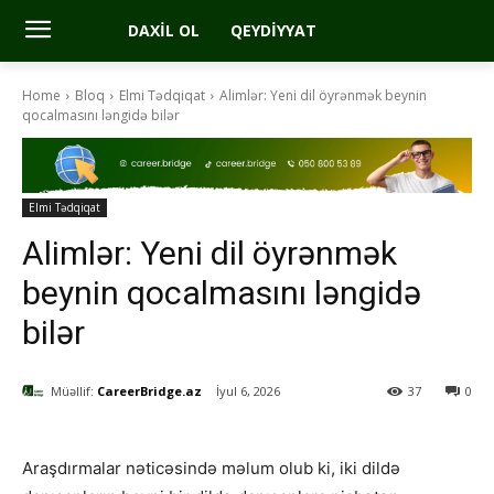
DAXIL OL
QEYDIYYAT
Home
Bloq
Elmi Tədqiqat
Alimlər: Yeni dil öyrənmək beynin
qocalmasını ləngidə bilər
Elmi Tədqiqat
Alimlər: Yeni dil öyrənmək
beynin qocalmasını ləngidə
bilər
Müəllif:
CareerBridge.az
İyul 6, 2026
37
0
Araşdırmalar nəticəsində məlum olub ki, iki dildə