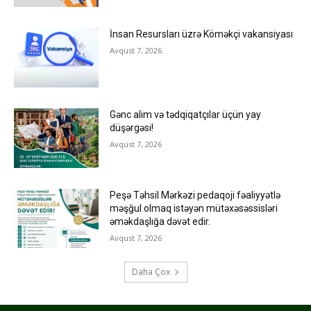
İnsan Resursları üzrə Köməkçi vakansiyası
Avqust 7, 2026
Gənc alim və tədqiqatçılar üçün yay
düşərgəsi!
Avqust 7, 2026
Peşə Təhsil Mərkəzi pedaqoji fəaliyyətlə
məşğul olmaq istəyən mütəxəsəssisləri
əməkdaşlığa dəvət edir.
Avqust 7, 2026
Daha Çox