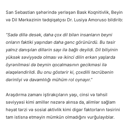
San Sebastian şəhərində yerləşən Bask Koqnitivlik, Beyin
və Dil Mərkəzinin tədqiqatçısı Dr. Lusiya Amoruso bildirib:
“Sadə dillə desək, daha çox dil bilən insanların beyni
onların faktiki yaşından daha gənc görünürdü. Bu təsir
yalnız danışılan dillərin sayı ilə bağlı deyildi. Dil biliyinin
yüksək səviyyədə olması və ikinci dilin erkən yaşlarda
öyrənilməsi də beynin qocalmasının gecikməsi ilə
əlaqələndirildi. Bu onu göstərir ki, çoxdilli təcrübənin
dərinliyi və davamlılığı mühüm rol oynayır.”
Araşdırma zamanı iştirakçıların yaşı, cinsi və təhsil
səviyyəsi kimi amillər nəzərə alınsa da, alimlər sağlam
həyat tərzi və sosial aktivlik kimi digər faktorların təsirini
tam istisna etməyin mümkün olmadığını vurğulayıblar.