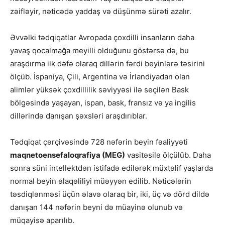
zəifləyir, nəticədə yaddaş və düşünmə sürəti azalır.
Əvvəlki tədqiqatlar Avropada çoxdilli insanların daha
yavaş qocalmağa meyilli olduğunu göstərsə də, bu
araşdırma ilk dəfə olaraq dillərin fərdi beyinlərə təsirini
ölçüb. İspaniya, Çili, Argentina və İrlandiyadan olan
alimlər yüksək çoxdillilik səviyyəsi ilə seçilən Bask
bölgəsində yaşayan, ispan, bask, fransız və ya ingilis
dillərində danışan şəxsləri araşdırıblar.
Tədqiqat çərçivəsində 728 nəfərin beyin fəaliyyəti
maqnetoensefaloqrafiya (MEG)
vasitəsilə ölçülüb. Daha
sonra süni intellektdən istifadə edilərək müxtəlif yaşlarda
normal beyin əlaqəliliyi müəyyən edilib. Nəticələrin
təsdiqlənməsi üçün əlavə olaraq bir, iki, üç və dörd dildə
danışan 144 nəfərin beyni də müayinə olunub və
müqayisə aparılıb.