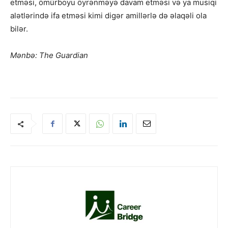
etməsi, ömürboyu öyrənməyə davam etməsi və ya musiqi
alətlərində ifa etməsi kimi digər amillərlə də əlaqəli ola
bilər.
Mənbə: The Guardian