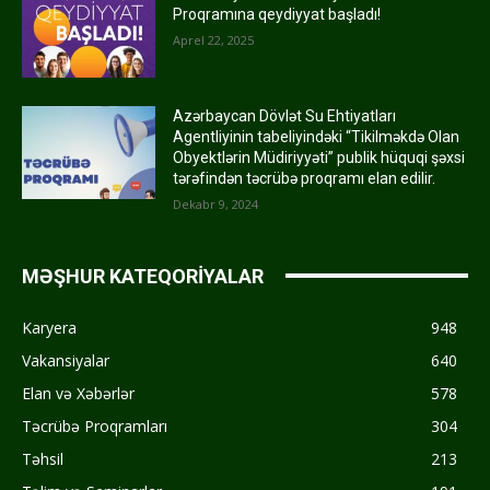
Proqramına qeydiyyat başladı!
Aprel 22, 2025
Azərbaycan Dövlət Su Ehtiyatları
Agentliyinin tabeliyindəki “Tikilməkdə Olan
Obyektlərin Müdiriyyəti” publik hüquqi şəxsi
tərəfindən təcrübə proqramı elan edilir.
Dekabr 9, 2024
MƏŞHUR KATEQORİYALAR
Karyera
948
Vakansiyalar
640
Elan və Xəbərlər
578
Təcrübə Proqramları
304
Təhsil
213