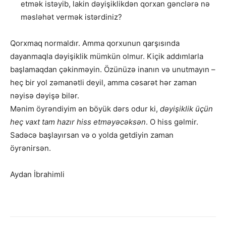
etmək istəyib, lakin dəyişiklikdən qorxan gənclərə nə
məsləhət vermək istərdiniz?
Qorxmaq normaldır. Amma qorxunun qarşısında
dayanmaqla dəyişiklik mümkün olmur. Kiçik addımlarla
başlamaqdan çəkinməyin. Özünüzə inanın və unutmayın –
heç bir yol zəmanətli deyil, amma cəsarət hər zaman
nəyisə dəyişə bilər.
Mənim öyrəndiyim ən böyük dərs odur ki,
dəyişiklik üçün
heç vaxt tam hazır hiss etməyəcəksən
. O hiss gəlmir.
Sadəcə başlayırsan və o yolda getdiyin zaman
öyrənirsən.
Aydan İbrahimli