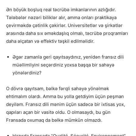
Ən böyük boşluq real təcrübə imkanlarının azlığıdır.
Tələbələr nəzəri biliklər alır, amma onları praktikaya
çevirməkdə çətinlik çəkirlər. Universitetlər və şirkətlər
arasında daha sıx əməkdaşlıq olmalı, təcrübə proqramları
daha əlçatan və effektiv təşkil edilməlidir.
Əgər zamanla geri qayıtsaydınız, yenidən fransız dili
müəllimliyini seçərdiniz yoxsa başqa bir sahəyə
yönələrdiniz?
O dövrə qayıtsam, bəlkə fərqli sahəyə yönəlmək
ehtimalım olardı. Amma bu yolla getdiyim üçün peşman
deyiləm. Fransız dili mənim üçün sadəcə bir ixtisas yox,
qapıları açan bir vasitə oldu. O olmasaydı, bu gün
Fransada oxumaq da bəlkə mümkün olmazdı.
Hazırda Fransada “Qualité, Sécurité, Environnement”