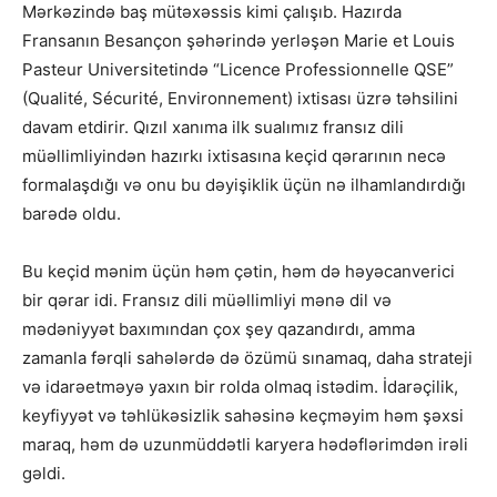
Mərkəzində baş mütəxəssis kimi çalışıb. Hazırda
Fransanın Besançon şəhərində yerləşən Marie et Louis
Pasteur Universitetində “Licence Professionnelle QSE”
(Qualité, Sécurité, Environnement) ixtisası üzrə təhsilini
davam etdirir. Qızıl xanıma ilk sualımız fransız dili
müəllimliyindən hazırkı ixtisasına keçid qərarının necə
formalaşdığı və onu bu dəyişiklik üçün nə ilhamlandırdığı
barədə oldu.
Bu keçid mənim üçün həm çətin, həm də həyəcanverici
bir qərar idi. Fransız dili müəllimliyi mənə dil və
mədəniyyət baxımından çox şey qazandırdı, amma
zamanla fərqli sahələrdə də özümü sınamaq, daha strateji
və idarəetməyə yaxın bir rolda olmaq istədim. İdarəçilik,
keyfiyyət və təhlükəsizlik sahəsinə keçməyim həm şəxsi
maraq, həm də uzunmüddətli karyera hədəflərimdən irəli
gəldi.