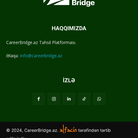
HAQQIMIZDA
CareerBridge.az Təhsil Platforması.
Əlaqə:
info@careerbridge.az
İZLƏ
© 2024, CareerBridge.az.
tərəfindən tərtib