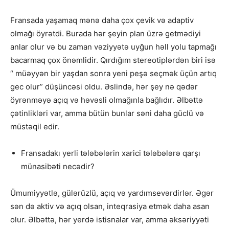
Fransada yaşamaq mənə daha çox çevik və adaptiv
olmağı öyrətdi. Burada hər şeyin plan üzrə getmədiyi
anlar olur və bu zaman vəziyyətə uyğun həll yolu tapmağı
bacarmaq çox önəmlidir. Qırdığım stereotiplərdən biri isə
“ müəyyən bir yaşdan sonra yeni peşə seçmək üçün artıq
gec olur” düşüncəsi oldu. Əslində, hər şey nə qədər
öyrənməyə açıq və həvəsli olmağınla bağlıdır. Əlbəttə
çətinlikləri var, amma bütün bunlar səni daha güclü və
müstəqil edir.
⁠Fransadakı yerli tələbələrin xarici tələbələrə qarşı
münasibəti necədir?
Ümumiyyətlə, gülərüzlü, açıq və yardımsevərdirlər. Əgər
sən də aktiv və açıq olsan, inteqrasiya etmək daha asan
olur. Əlbəttə, hər yerdə istisnalar var, amma əksəriyyəti