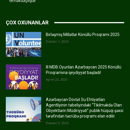
Əməkdaşlıqlar
ÇOX OXUNANLAR
Birləşmiş Millətlər Könüllü Proqramı 2025
Dekabr 1, 2024
III MDB Oyunları Azərbaycan 2025 Könüllü
Proqramına qeydiyyat başladı!
Aprel 22, 2025
Azərbaycan Dövlət Su Ehtiyatları
Agentliyinin tabeliyindəki “Tikilməkdə Olan
Obyektlərin Müdiriyyəti” publik hüquqi şəxsi
tərəfindən təcrübə proqramı elan edilir.
Dekabr 9, 2024