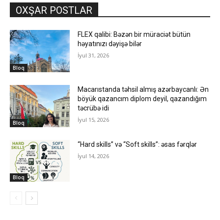
OXŞAR POSTLAR
FLEX qalibi: Bəzən bir müraciət bütün
həyatınızı dəyişə bilər
İyul 31, 2026
Bloq
Macarıstanda təhsil almış azərbaycanlı: Ən
böyük qazancım diplom deyil, qazandığım
təcrübə idi
İyul 15, 2026
Bloq
“Hard skills” və “Soft skills”: əsas fərqlər
İyul 14, 2026
Bloq