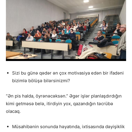
Sizi bu günə qədər ən çox motivasiya edən bir ifadəni
bizimlə bölüşə bilərsinizmi?
“Ən pis halda, öyrənəcəksən.” Əgər işlər planlaşdırdığın
kimi getməsə belə, itirdiyin yox, qazandığın təcrübə
olacaq.
Müsahibənin sonunda həyatında, ixtisasında dəyişiklik