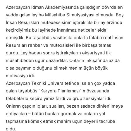
Azərbaycan İdman Akademiyasında çalışdığım dövrdə ən
yadda qalan layihə Müsahibə Simulyasiyası olmuşdu. Beş
İnsan Resursları mütəxəssisinin iştirakı ilə bir ay ərzində
keçirdiyimiz bu layihədə inanılmaz nəticələr əldə
etmişdik. Bu təşəbbüs vasitəsilə onlarla tələbə real İnsan
Resursları rəhbər və mütəxsisləri ilə birbaşa təmas
qurdu. Layihədən sonra iştirakçıların əksəriyyəti ilk
müsahibədən uğur qazandılar. Onların inkişafında az da
olsa payımın olduğunu bilmək mənim üçün böyük
motivasiya idi.
Azərbaycan Texniki Universitetində isə ən çox yadda
qalan təşəbbüs “Karyera Planlaması” mövzusunda
tələbələrlə keçirdiyimiz fərdi və qrup sessiyalar idi.
Onların çaşqınlıqları, sualları, bəzən sadəcə dinlənilməyə
ehtiyacları – bütün bunları görmək və onların yol
tapmasına kömək etmək mənim üçün dəyərli təcrübə
oldu.