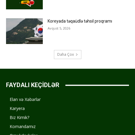
Koreyada təqaüdlə təhsil proqramı
Avqust 5, 2026
Daha Çox
FAYDALI KEÇİDLƏR
Elan və Xəbərlər
Karyera
Biz Kimik?
Komandamız