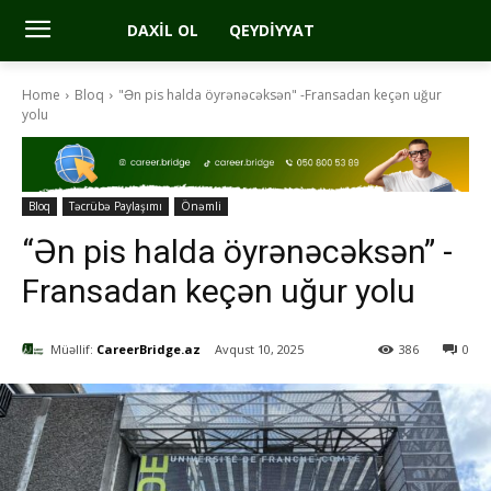
DAXIL OL
QEYDIYYAT
Home
Bloq
"Ən pis halda öyrənəcəksən" -Fransadan keçən uğur
yolu
Bloq
Təcrübə Paylaşımı
Önəmli
“Ən pis halda öyrənəcəksən” -
Fransadan keçən uğur yolu
Müəllif:
CareerBridge.az
Avqust 10, 2025
386
0