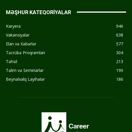
MƏŞHUR KATEQORİYALAR
Karyera
946
Vakansiyalar
638
Elan və Xəbərlər
577
Təcrübə Proqramları
304
Təhsil
213
Təlim və Seminarlar
190
Beynəlxalq Layihələr
186