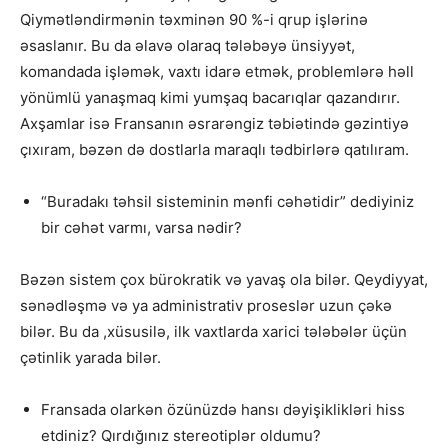
Qiymətləndirmənin təxminən 90 %-i qrup işlərinə
əsaslanır. Bu da əlavə olaraq tələbəyə ünsiyyət,
komandada işləmək, vaxtı idarə etmək, problemlərə həll
yönümlü yanaşmaq kimi yumşaq bacarıqlar qazandırır.
Axşamlar isə Fransanın əsrarəngiz təbiətində gəzintiyə
çıxıram, bəzən də dostlarla maraqlı tədbirlərə qatılıram.
“Buradakı təhsil sisteminin mənfi cəhətidir” dediyiniz
bir cəhət varmı, varsa nədir?
Bəzən sistem çox bürokratik və yavaş ola bilər. Qeydiyyat,
sənədləşmə və ya administrativ proseslər uzun çəkə
bilər. Bu da ,xüsusilə, ilk vaxtlarda xarici tələbələr üçün
çətinlik yarada bilər.
⁠Fransada olarkən özünüzdə hansı dəyişiklikləri hiss
etdiniz? Qırdığınız stereotiplər oldumu?