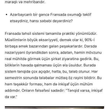
maraqlı və mehribandır.
Azərbaycanlı bir gəncə Fransada oxumağı təklif
etsəydiniz, hansı səbəbi deyərdiniz?
Fransada təhsil sistemi tamamilə praktiki yönümlüdür.
Müəllimlərin böyük əksəriyyəti, demək olar ki, 90%-i
birbaşa əmək bazarından gələn peşəkarlardır. Dərsdə
nəzəriyyəni öyrəndikdən sonra, adətən, həmin mövzunu
real mühitdə görmək üçün şirkət ziyarətinə gedirik. Bu,
biliklərin havada qalmaması üçün əla üsuldur. Burada
sistem tənqidə çox açıqdır, hətta, bu, tələb olunur. Hər
semestrin sonunda tələbələr mütləq öz rəyini bildirir. Bu
həm təşəkkür forması, həm də inkişaf üçün mühüm
addımdır. Onların fəlsəfəsi sadədir: “Tənqid varsa, inkişaf
da var.”