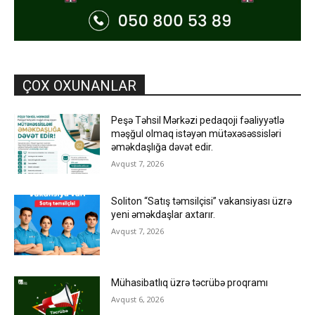
ÇOX OXUNANLAR
Peşə Təhsil Mərkəzi pedaqoji fəaliyyətlə
məşğul olmaq istəyən mütəxəsəssisləri
əməkdaşlığa dəvət edir.
Avqust 7, 2026
Soliton “Satış təmsilçisi” vakansiyası üzrə
yeni əməkdaşlar axtarır.
Avqust 7, 2026
Mühasibatlıq üzrə təcrübə proqramı
Avqust 6, 2026