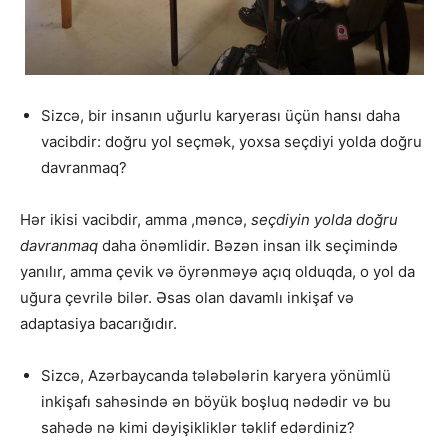
Sizcə, bir insanın uğurlu karyerası üçün hansı daha
vacibdir: doğru yol seçmək, yoxsa seçdiyi yolda doğru
davranmaq?
Hər ikisi vacibdir, amma ,məncə,
seçdiyin yolda doğru
davranmaq
daha önəmlidir. Bəzən insan ilk seçimində
yanılır, amma çevik və öyrənməyə açıq olduqda, o yol da
uğura çevrilə bilər. Əsas olan davamlı inkişaf və
adaptasiya bacarığıdır.
Sizcə, Azərbaycanda tələbələrin karyera yönümlü
inkişafı sahəsində ən böyük boşluq nədədir və bu
sahədə nə kimi dəyişikliklər təklif edərdiniz?