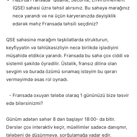
(QSE) sahəsi üzrə təhsil alırsınız. Bu sahəyə marağınız
necə yarandı və nə üçün karyeranızda dəyişiklik
edərək məhz Fransada təhsili seçdiniz?
QSE sahəsinə marağım təşkilatlarda strukturun,
keyfiyyətin və təhlükəsizliyin necə birlikdə işlədiyini
müşahidə etdikcə yarandı. Fransada bu sahə çox ciddi və
sistemli şəkildə öyrədilir. Üstəlik, fransız dilinə olan
sevgim və burada özümü sınamaq istəyim bu qərarı
verməyimdə əsas rol oynadı.
- ⁠Fransada oxuyan tələbə olaraq 1 gününüzü bizə təsvir
edə bilərsinizmi?
Günüm adətən səhər 8 dən başlayır 18:00- da bitir.
Dərslər çox interaktiv keçir, müəllimlər sadəcə danışmır,
tələbəni də düşünməyə, sorğulamağa vadar edir.