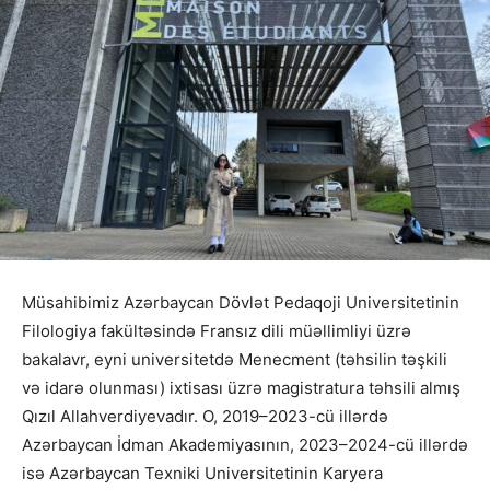
Müsahibimiz Azərbaycan Dövlət Pedaqoji Universitetinin
Filologiya fakültəsində Fransız dili müəllimliyi üzrə
bakalavr, eyni universitetdə Menecment (təhsilin təşkili
və idarə olunması) ixtisası üzrə magistratura təhsili almış
Qızıl Allahverdiyevadır. O, 2019–2023-cü illərdə
Azərbaycan İdman Akademiyasının, 2023–2024-cü illərdə
isə Azərbaycan Texniki Universitetinin Karyera