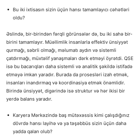
Bu iki ixtisasın sizin üçün hansı tamamlayıcı cəhətləri
oldu?
Əslində, bir-birindən fərqli görünsələr də, bu iki sahə bir-
birini tamamlayır. Müəllimlik insanlarla effektiv ünsiyyət
qurmağı, səbrli olmağı, məlumatı aydın və sistemli
çatdırmağı, müxtəlif yanaşmaları dərk etməyi öyrətdi. QSE
isə bu bacarıqları daha sistemli və analitik şəkildə istifadə
etməyə imkan yaradır. Burada da prosesləri izah etmək,
insanları inandırmaq və koordinasiya etmək önəmlidir.
Birində ünsiyyət, digərində isə struktur və hər ikisi bir
yerdə balans yaradır.
Karyera Mərkəzində baş mütəxəssis kimi çalışdığınız
dövrdə hansı layihə və ya təşəbbüs sizin üçün daha
yadda qalan olub?