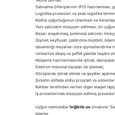
Vəzifə təlimatı:
Satınalma Sifarişlərinin (PO) hazırlanması,
Logistika prosesləri və əsas logistika termin
Büdcə uyğunluğunun izlənməsi və kənarlaşm
Yeni satıcıların müəyyən edilməsi, ön uyğu
Bazarı araşdırmaq, potensial satıcıları müəy
Qiymət, keyfiyyət, çatdırılma müddəti, ödəniş
davamlılığı meyarları üzrə qiymətləndirmə m
rəhbərliyə dəqiq və şəffaf şəkildə təqdim e
Müqavilə hazırlanmasında iştirak, danışıqla
Elektron məlumat bazaları ilə işləmək;
Görüşlərdə iştirak etmək və qeydlər aparma
Şirkətin istifadə etdiyi proqram və sistemlə
Rəhbər tərəfindən verilən digər əlaqəli tapşı
İş proseslərində müəyyən edilmiş prosedur
Uyğun namizədlər
hr@ktib.ae
ünvanına “Sat
bilərlər