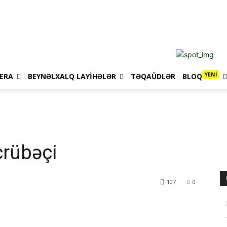
YENİ
ERA
BEYNƏLXALQ LAYIHƏLƏR
TƏQAÜDLƏR
BLOQ
crübəçi
107
0