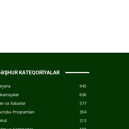
ƏŞHUR KATEQORİYALAR
aryera
945
kansiyalar
636
an və Xəbərlər
577
crübə Proqramları
304
hsil
213