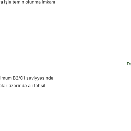
ra işlə təmin olunma imkanı
D
) minimum B2/C1 səviyyəsində
lər üzərində ali təhsil