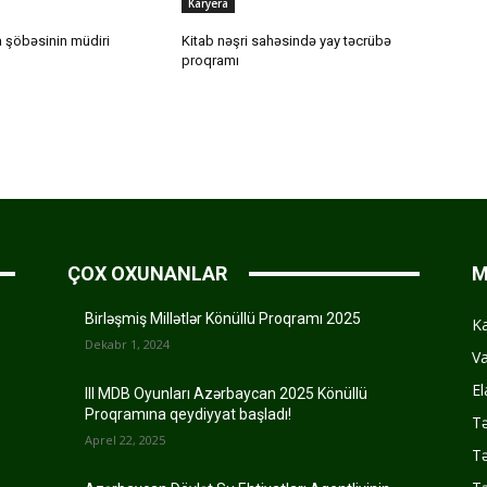
Karyera
 şöbəsinin müdiri
Kitab nəşri sahəsində yay təcrübə
proqramı
ÇOX OXUNANLAR
M
Birləşmiş Millətlər Könüllü Proqramı 2025
K
Dekabr 1, 2024
Va
El
III MDB Oyunları Azərbaycan 2025 Könüllü
Proqramına qeydiyyat başladı!
Tə
Aprel 22, 2025
Tə