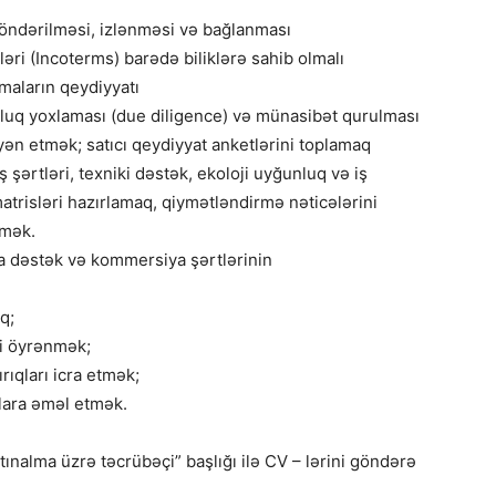
 göndərilməsi, izlənməsi və bağlanması
ləri (Incoterms) barədə biliklərə sahib olmalı
aların qeydiyyatı
nluq yoxlaması (due diligence) və münasibət qurulması
yən etmək; satıcı qeydiyyat anketlərini toplamaq
 şərtləri, texniki dəstək, ekoloji uyğunluq və iş
atrisləri hazırlamaq, qiymətləndirmə nəticələrini
tmək.
ra dəstək və kommersiya şərtlərinin
q;
ri öyrənmək;
rıqları icra etmək;
lara əməl etmək.
ınalma üzrə təcrübəçi” başlığı ilə CV – lərini göndərə