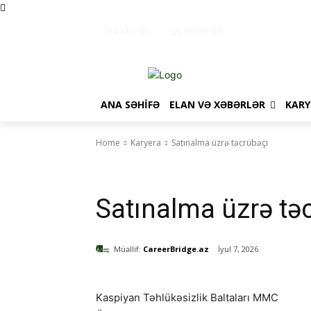
DAXIL OL
QEYDIYYAT
ANA SƏHIFƏ
ELAN VƏ XƏBƏRLƏR
KARY
Home
Karyera
Satınalma üzrə təcrübəçi
Karyera
Təcrübə Proqramları
Satınalma üzrə tə
Müəllif:
CareerBridge.az
İyul 7, 2026
Kaspiyan Təhlükəsizlik Baltaları MMC