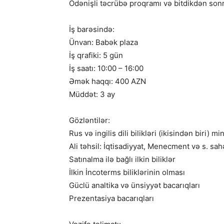
Ödənişli təcrübə proqramı və bitdikdən son
İş barəsində:
Ünvan: Babək plaza
İş qrafiki: 5 gün
İş saatı: 10:00 – 16:00
Əmək haqqı: 400 AZN
Müddət: 3 ay
Gözləntilər:
Rus və ingilis dili bilikləri (ikisindən biri
Ali təhsil: İqtisadiyyat, Menecment və s. sahə
Satınalma ilə bağlı ilkin biliklər
İlkin İncoterms biliklərinin olması
Güclü analtika və ünsiyyət bacarıqları
Prezentasiya bacarıqları